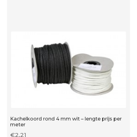
wit
-
lengte
prijs
per
meter
aantal
Kachelkoord rond 4 mm wit – lengte prijs per
meter
€
2.21