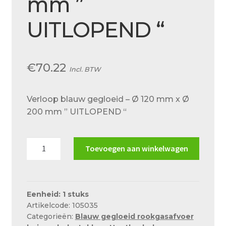
mm ”
Over ons
UITLOPEND “
Actueel
Ons team
€
70.22
Privacy
Incl. BTW
Retouren – Geschillen – Garantie
Verloop blauw gegloeid – Ø 120 mm x Ø
Sample Page
200 mm ” UITLOPEND “
Service en onderhoud
Verloop
Showroom
Toevoegen aan winkelwagen
blauw
Verzending en bezorging
gegloeid
-
Winkel
Ø
Eenheid: 1 stuks
Artikelcode: 105035
120
Winkelmand
Categorieën:
Blauw gegloeid rookgasafvoer
mm