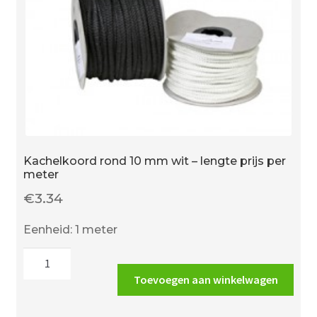
Kachelkoord rond 10 mm wit – lengte prijs per
meter
€
3.34
Eenheid: 1 meter
Kachelkoord
rond
Toevoegen aan winkelwagen
10
mm