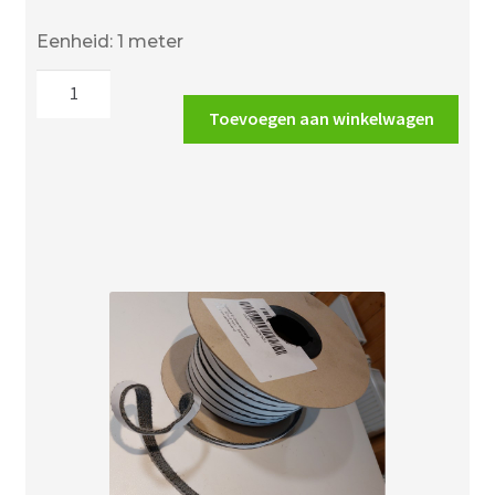
Eenheid: 1 meter
Kachelkoord
rond
Toevoegen aan winkelwagen
4
mm
wit
-
lengte
prijs
per
meter
aantal