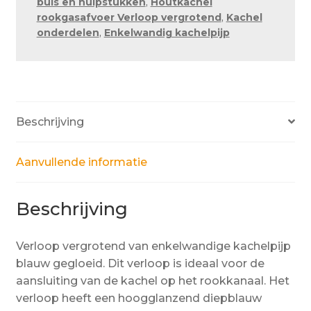
buis en hulpstukken
,
Houtkachel
x
rookgasafvoer Verloop vergrotend
,
Kachel
Ø
onderdelen
,
Enkelwandig kachelpijp
200
mm
"
UITLOPEND
"
Beschrijving
aantal
Aanvullende informatie
Beschrijving
Verloop vergrotend van enkelwandige kachelpijp
blauw gegloeid. Dit verloop is ideaal voor de
aansluiting van de kachel op het rookkanaal. Het
verloop heeft een hoogglanzend diepblauw