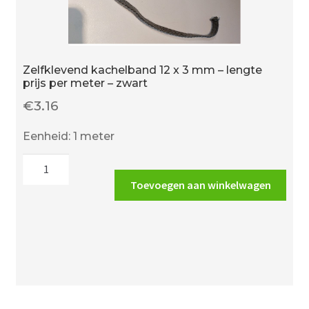
Zelfklevend kachelband 12 x 3 mm – lengte
prijs per meter – zwart
€
3.16
Eenheid: 1 meter
Zelfklevend
kachelband
Toevoegen aan winkelwagen
12
x
3
mm
-
lengte
prijs