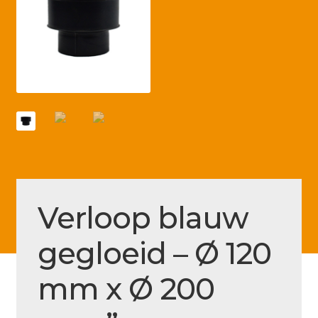
Betaling voltooid
Blog
Contact
Disclaimer
FAQ
Fout bij betaling
Installatieservice
Verloop blauw
Klantenservice
gegloeid – Ø 120
Betaalmethode
Mijn account
mm x Ø 200
Over