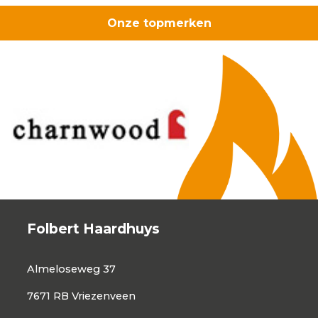
per
Onze topmerken
meter
-
zwart
aantal
Folbert Haardhuys
Almeloseweg 37
7671 RB Vriezenveen