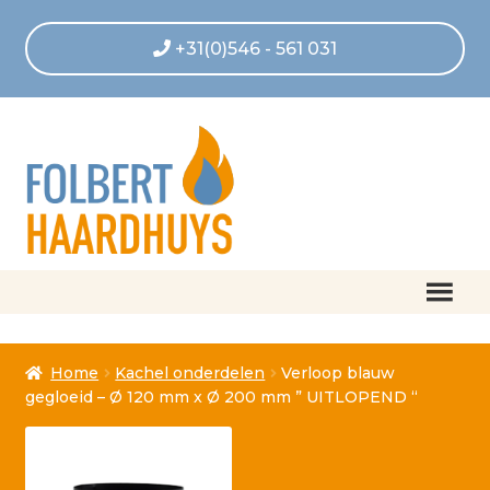
+31(0)546 - 561 031
Home
Home
Kachel onderdelen
Verloop blauw
Afrekenen
gegloeid – Ø 120 mm x Ø 200 mm ” UITLOPEND “
Algemene voorwaarden
Betaling geannuleerd