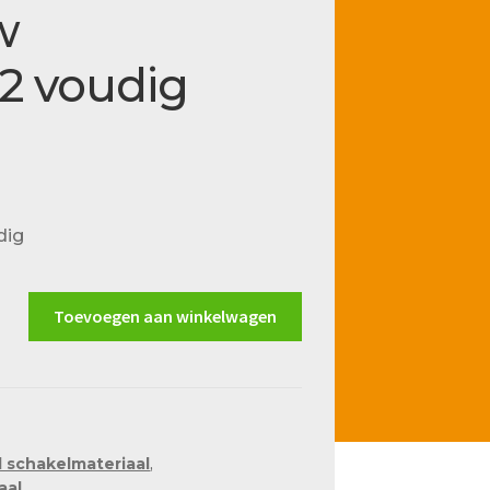
w
2 voudig
dig
Toevoegen aan winkelwagen
 schakelmateriaal
,
aal