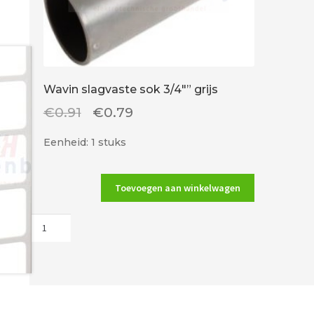
Wavin slagvaste sok 3/4″” grijs
Oorspronkelijke
Huidige
€
0.91
€
0.79
prijs
prijs
Eenheid: 1 stuks
was:
is:
€0.91.
€0.79.
Toevoegen aan winkelwagen
Wavin
slagvaste
sok
3/4""
grijs
aantal