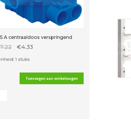
65 A centraaldoos verspringend
Oorspronkelijke
Huidige
€
7.22
€
4.33
prijs
prijs
nheid: 1 stuks
was:
is:
€7.22.
€4.33.
Toevoegen aan winkelwagen
raaldoos
pringend
al