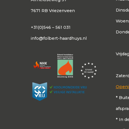
Dinsd
7671 RB Vriezenveen
Woen
+31(0)546 – 561 031
Donde
info@folbert-haardhuys.nl
Vrijda
Zater
Openi
* Buit
afspr
* In 