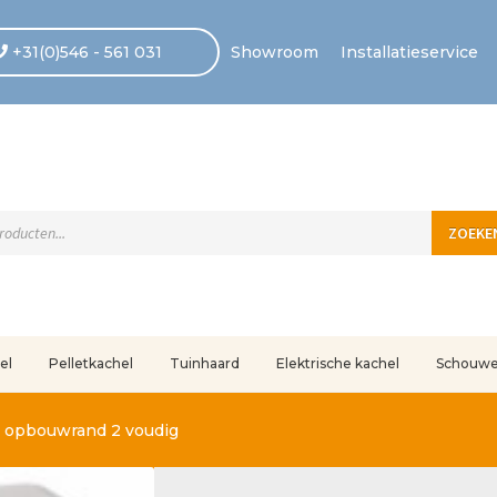
+31(0)546 - 561 031
Showroom
Installatieservice
ten
ZOEKE
el
Pelletkachel
Tuinhaard
Elektrische kachel
Schouw
uleerd
Betaling voltooid
Blog
Contact
Disclaimer
FAQ
Fout bij betaling
In
 opbouwrand 2 voudig
r ons
Privacy
Retouren – Geschillen – Garantie