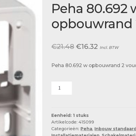
Actueel
Peha 80.692 
Ons team
opbouwrand 
Oorspronkelijke
Huidige
€
21.48
€
16.32
Incl. BTW
prijs
prijs
Peha 80.692 w opbouwrand 2 vou
was:
is:
€21.48.
€16.32.
Peha
80.692
w
opbouwrand
2
Eenheid: 1 stuks
Artikelcode: 415099
voudig
Categorieën:
Peha
,
Inbouw standaard
aantal
Installatiematerialen
,
Schakelmateri