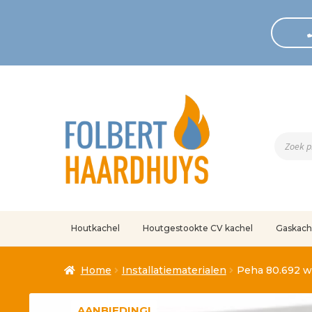
Produc
zoeken
Houtkachel
Houtgestookte CV kachel
Gaskach
Home
Afrekenen
Algemene voorwaarden
Betaling geann
Home
Installatiematerialen
Peha 80.692 w
Klantenservice
Mijn account
Over
Ove
AANBIEDING!