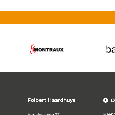
Folbert Haardhuys
O
Maan
Almeloseweg 37