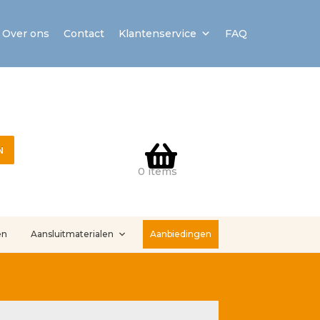
Over ons
Contact
Klantenservice
FAQ
N
0 items
en
Aansluitmaterialen
Aanbiedingen
stallatieservice
Sample Page
Service en onderhoud
Showroom