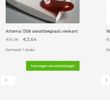
Attema 1358 sierafdekplaat vierkant
1
Oorspronkelijke
Huidige
€
6.16
€
3.64
prijs
prijs
Eenheid: 1 stuks
Ee
was:
is:
€6.16.
€3.64.
Toevoegen aan winkelwagen
Attema
165
1358
A
sierafdekplaat
cent
vierkant
vers
aantal
aant