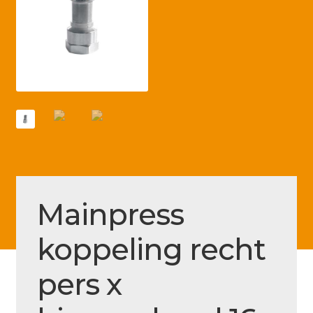
Betaling voltooid
Blog
Contact
Disclaimer
FAQ
Fout bij betaling
Installatieservice
Mainpress
Klantenservice
koppeling recht
Betaalmethode
Mijn account
pers x
Over