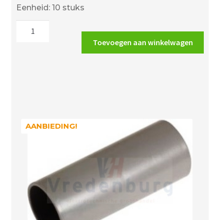
prijs
prijs
Eenheid: 10 stuks
was:
is:
Mepac
€2.25.
€1.71.
421314
Toevoegen aan winkelwagen
spijkerclips
grijs
11/15mm
aantal
AANBIEDING!
AANBIEDING!