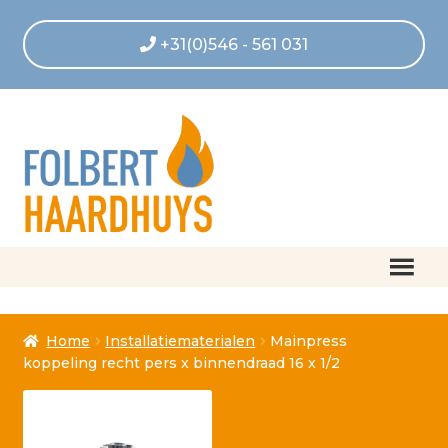
+31(0)546 - 561 031
Home
Home
Installatiematerialen
Mainpress
Afrekenen
koppeling recht pers x binnendraad 16 x 1/2
Algemene voorwaarden
Betaling geannuleerd