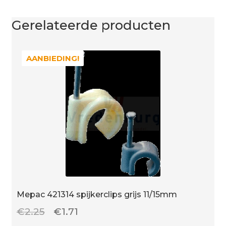
Gerelateerde producten
AANBIEDING!
AANBIEDING!
Mepac 421314 spijkerclips grijs 11/15mm
Oorspronkelijke
Huidige
€
2.25
€
1.71