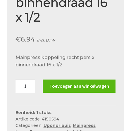
binnendraad 16
Over ons
x 1/2
Actueel
Ons team
€
6.94
Privacy
Incl. BTW
Retouren – Geschillen – Garantie
Mainpress koppeling recht pers x
Sample Page
binnendraad 16 x 1/2
Service en onderhoud
Mainpress
Showroom
Toevoegen aan winkelwagen
koppeling
Verzending en bezorging
recht
pers
Winkel
x
Eenheid: 1 stuks
Artikelcode: 4150594
binnendraad
Winkelmand
Categorieën:
Uponor buis
,
Mainpress
16