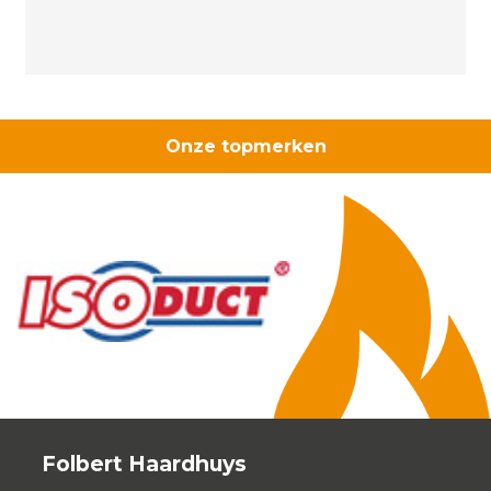
wit
aantal
Onze topmerken
Folbert Haardhuys