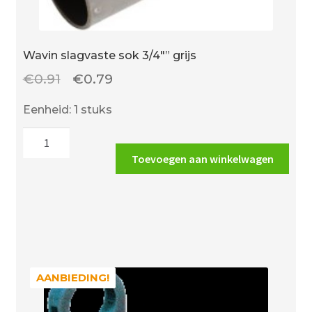
Wavin slagvaste sok 3/4″” grijs
Oorspronkelijke
Huidige
€
0.91
€
0.79
prijs
prijs
Eenheid: 1 stuks
was:
is:
Wavin
€0.91.
€0.79.
slagvaste
Toevoegen aan winkelwagen
sok
3/4""
grijs
aantal
AANBIEDING!
AANBIEDING!