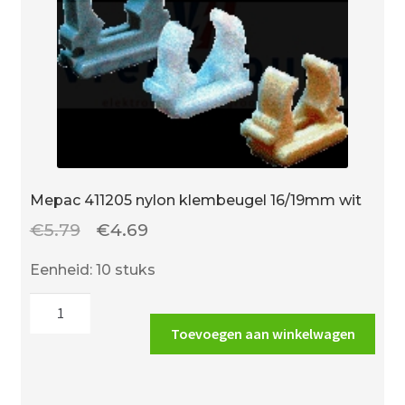
Mepac 411205 nylon klembeugel 16/19mm wit
Oorspronkelijke
Huidige
€
5.79
€
4.69
prijs
prijs
Eenheid: 10 stuks
was:
is:
Mepac
€5.79.
€4.69.
411205
Toevoegen aan winkelwagen
nylon
klembeugel
16/19mm