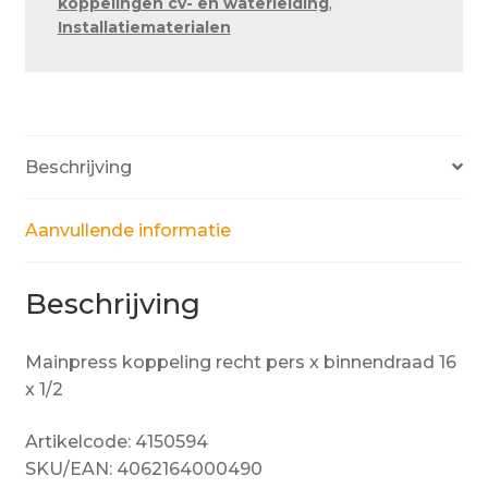
koppelingen cv- en waterleiding
,
x
Installatiematerialen
1/2
aantal
Beschrijving
Aanvullende informatie
Beschrijving
Mainpress koppeling recht pers x binnendraad 16
x 1/2
Artikelcode: 4150594
SKU/EAN: 4062164000490