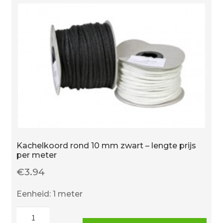
per
meter
-
wit
aantal
Kachelkoord rond 10 mm zwart – lengte prijs
per meter
€
3.94
Eenheid: 1 meter
Kachelkoord