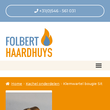
+31(0)546 - 561 031
Home
Home
Kachel onderdelen
Klemwartel bougie Sit
Afrekenen
Algemene voorwaarden
Betaling geannuleerd