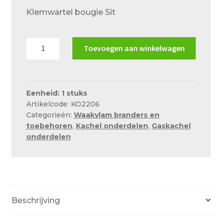
Over ons
Klemwartel bougie Sit
Actueel
Klemwartel
Ons team
Toevoegen aan winkelwagen
bougie
Privacy
Sit
aantal
Retouren – Geschillen – Garantie
Eenheid: 1 stuks
Artikelcode: KO2206
Sample Page
Categorieën:
Waakvlam branders en
Service en onderhoud
toebehoren
,
Kachel onderdelen
,
Gaskachel
onderdelen
Showroom
Verzending en bezorging
Winkel
Beschrijving
Winkelmand