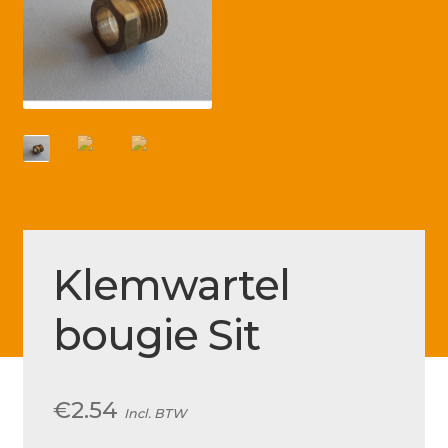
Betaling voltooid
Blog
Contact
Disclaimer
FAQ
Fout bij betaling
Installatieservice
Klemwartel
Klantenservice
bougie Sit
Betaalmethode
Mijn account
€
2.54
Incl. BTW
Over