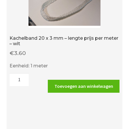
Kachelband 20 x 3 mm – lengte prijs per meter
– wit
€
3.60
Eenheid: 1 meter
Kachelband
20
Toevoegen aan winkelwagen
x
3
mm
-
lengte
prijs