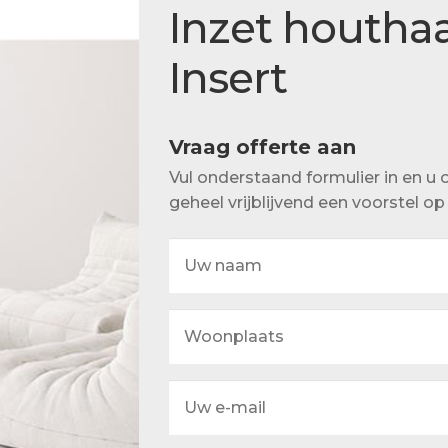
Actueel
Inzet houtha
Ons team
Insert
Vraag offerte aan
Vul onderstaand formulier in en 
geheel vrijblijvend een voorstel o
Uw
naam
Woonplaats
Uw
e-
mail