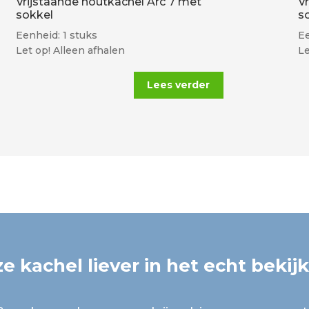
Vrijstaande houtkachel Arc 7 met
V
sokkel
s
Eenheid: 1 stuks
Ee
Let op! Alleen afhalen
Le
Lees verder
e kachel liever in het echt bekij