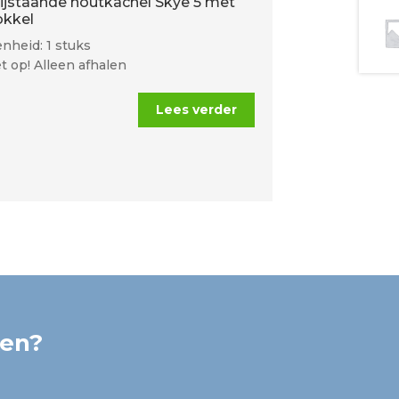
rijstaande houtkachel Skye 5 met
okkel
nheid: 1 stuks
t op! Alleen afhalen
Lees verder
ken?