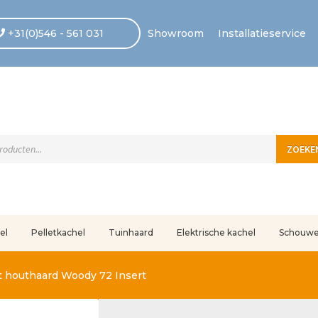
+31(0)546 - 561 031
Showroom
Installatieservice
ten
ZOEKE
el
Pelletkachel
Tuinhaard
Elektrische kachel
Schouw
uleerd
Betaling voltooid
Blog
Contact
Disclaimer
FAQ
Fout bij betaling
In
t houthaard Woody 72 Insert
r ons
Privacy
Retouren – Geschillen – Garantie