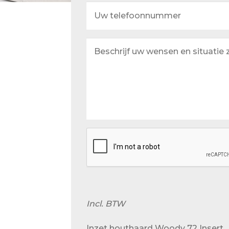
Uw
telefoonnummer
Beschrijf
uw
wensen
en
situatie
zo
goed
mogelijk
Incl. BTW
Inzet houthaard Woody 72 Insert