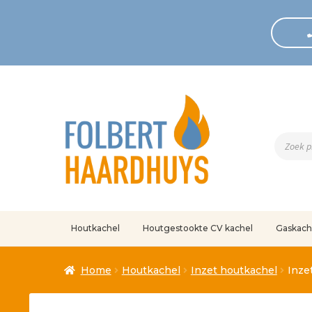
Produc
zoeken
Houtkachel
Houtgestookte CV kachel
Gaskach
Home
Afrekenen
Algemene voorwaarden
Betaling geann
Home
Houtkachel
Inzet houtkachel
Inze
Klantenservice
Mijn account
Over
Ove