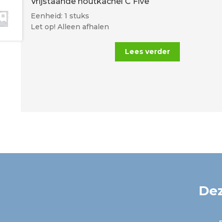
Vrijstaande houtkachel C Five
Eenheid: 1 stuks
Let op! Alleen afhalen
Lees verder
Dez