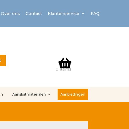
Over ons
Contact
Klantenservice
FAQ
N
0 items
en
Aansluitmaterialen
Aanbiedingen
stallatieservice
Sample Page
Service en onderhoud
Showroom