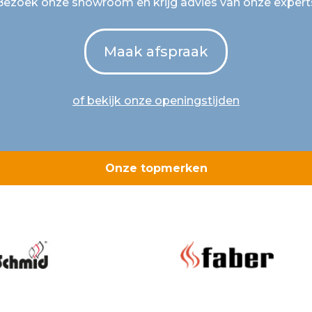
Bezoek onze showroom en krijg advies van onze expert
Maak afspraak
of bekijk onze openingstijden
Onze topmerken