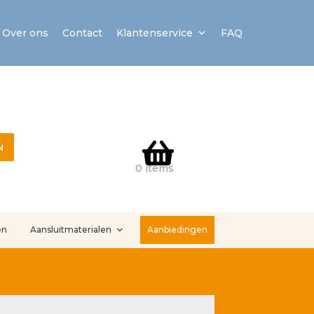
Over ons
Contact
Klantenservice
FAQ
N
0 items
en
Aansluitmaterialen
Aanbiedingen
stallatieservice
Sample Page
Service en onderhoud
Showroom