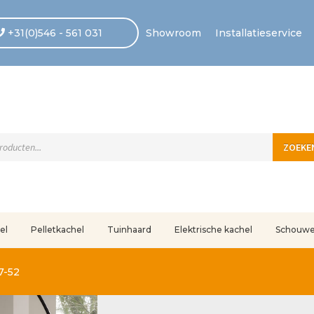
+31(0)546 - 561 031
Showroom
Installatieservice
ten
ZOEKE
el
Pelletkachel
Tuinhaard
Elektrische kachel
Schouw
uleerd
Betaling voltooid
Blog
Contact
Disclaimer
FAQ
Fout bij betaling
In
7-52
r ons
Privacy
Retouren – Geschillen – Garantie