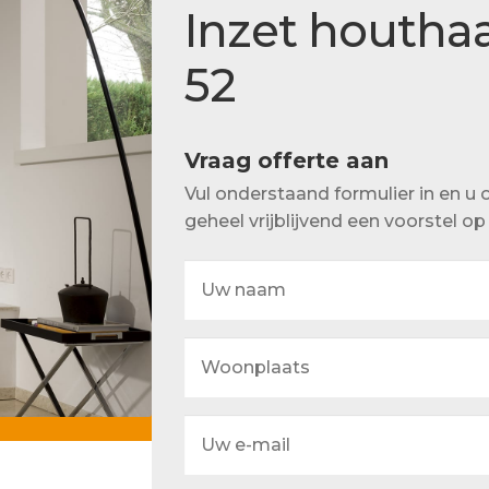
Actueel
Inzet houthaa
Ons team
52
Vraag offerte aan
Vul onderstaand formulier in en 
geheel vrijblijvend een voorstel o
Uw
naam
Woonplaats
Uw
e-
mail