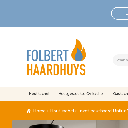
Produc
zoeken
Houtkachel
Houtgestookte CV kachel
Gaskach
Home
Afrekenen
Algemene voorwaarden
Betaling geann
Home
Houtkachel
Inzet houthaard Unilux 
Klantenservice
Mijn account
Over
Ove