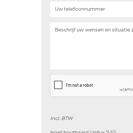
Uw
telefoonnummer
Beschrijf
uw
wensen
en
situatie
zo
goed
mogelijk
Incl. BTW
Inzet houthaard Unilux 7-52