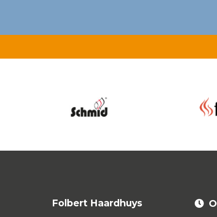
Folbert Haardhuys
O