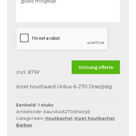
wensen
en
situatie
zo
goed
mogelijk
Ontvang offerte
Incl. BTW
Inzet houthaard Unilux 6-270 Driezijdig
Eenheid: 1 stuks
Artikelcode: baunilux6270driezijd
Categorieën:
Houtkachel
,
Inzet houtkachel
,
Barbas