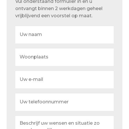
Vul onderstaand formulier in en u
Over ons
ontvangt binnen 2 werkdagen geheel
Actueel
vrijblijvend een voorstel op maat.
Ons team
Uw
naam
Privacy
Retouren – Geschillen – Garantie
Woonplaats
Sample Page
Service en onderhoud
Uw
e-
Showroom
mail
Uw
Verzending en bezorging
telefoonnummer
Winkel
Beschrijf
Winkelmand
uw