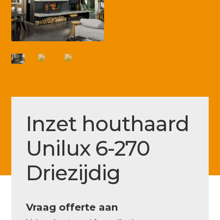
Betaling voltooid
Blog
Contact
Disclaimer
FAQ
Fout bij betaling
Inzet houthaard
Installatieservice
Unilux 6-270
Klantenservice
Driezijdig
Betaalmethode
Mijn account
Vraag offerte aan
Over