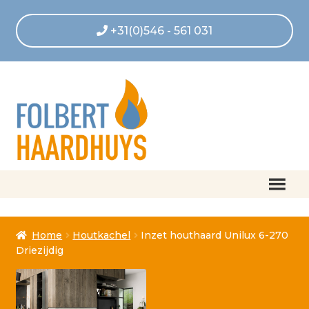
+31(0)546 - 561 031
Home
Home
Houtkachel
Inzet houthaard Unilux 6-270
Afrekenen
Driezijdig
Algemene voorwaarden
Betaling geannuleerd