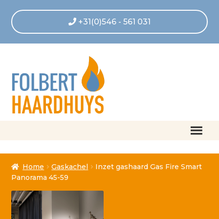
+31(0)546 - 561 031
Home
Home
Gaskachel
Inzet gashaard Gas Fire Smart
Afrekenen
Panorama 45-59
Algemene voorwaarden
Betaling geannuleerd