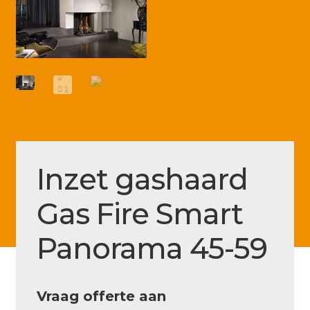
Betaling voltooid
Blog
Contact
Disclaimer
FAQ
Fout bij betaling
Inzet gashaard
Installatieservice
Gas Fire Smart
Klantenservice
Betaalmethode
Panorama 45-59
Mijn account
Over
Vraag offerte aan