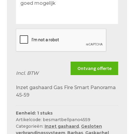
wensen
en
situatie
zo
goed
mogelijk
Ontvang offerte
Incl. BTW
Inzet gashaard Gas Fire Smart Panorama
45-59
Eenheid: 1 stuks
Artikelcode: besmartbellpano4559
Categorieën:
Inzet gashaard
,
Gesloten
verbrandingssysteem
,
Barbas
,
Gaskachel