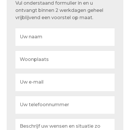
Vul onderstaand formulier in en u
Over ons
ontvangt binnen 2 werkdagen geheel
Actueel
vrijblijvend een voorstel op maat.
Ons team
Uw
naam
Privacy
Retouren – Geschillen – Garantie
Woonplaats
Sample Page
Service en onderhoud
Uw
e-
Showroom
mail
Verzending en bezorging
Uw
telefoonnummer
Winkel
Winkelmand
Beschrijf
uw