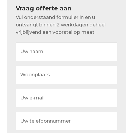
Over ons
Vraag offerte aan
Actueel
Vul onderstaand formulier in en u
ontvangt binnen 2 werkdagen geheel
Ons team
vrijblijvend een voorstel op maat.
Privacy
Uw
naam
Retouren – Geschillen – Garantie
Sample Page
Woonplaats
Service en onderhoud
Showroom
Uw
e-
Verzending en bezorging
mail
Winkel
Uw
telefoonnummer
Winkelmand