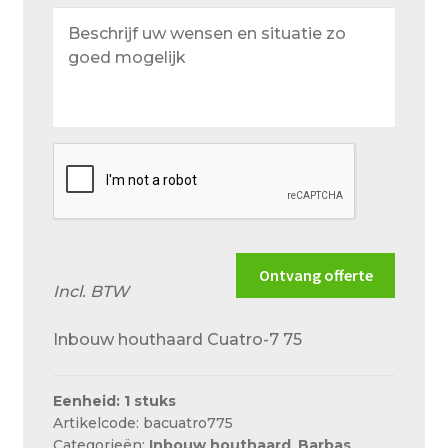
Beschrijf
uw
wensen
en
situatie
zo
goed
mogelijk
Ontvang offerte
Incl. BTW
Inbouw houthaard Cuatro-7 75
Eenheid: 1 stuks
Artikelcode: bacuatro775
Categorieën:
Inbouw houthaard
,
Barbas
,