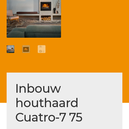
Betaling voltooid
Blog
Contact
Disclaimer
FAQ
Fout bij betaling
Installatieservice
Inbouw
Klantenservice
houthaard
Betaalmethode
Mijn account
Cuatro-7 75
Over