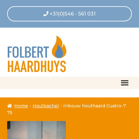
+31(0)546 - 561 031
Home
Home
Houtkachel
Inbouw houthaard Cuatro-7
Afrekenen
75
Algemene voorwaarden
Betaling geannuleerd