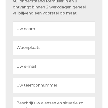
Vul onderstaand formulier in en u
Over ons
ontvangt binnen 2 werkdagen geheel
Actueel
vrijblijvend een voorstel op maat.
Ons team
Uw
naam
Privacy
Retouren – Geschillen – Garantie
Woonplaats
Sample Page
Service en onderhoud
Uw
e-
Showroom
mail
Uw
Verzending en bezorging
telefoonnummer
Winkel
Beschrijf
Winkelmand
uw