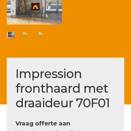
Betaling voltooid
Blog
Contact
Disclaimer
FAQ
Fout bij betaling
Impression
Installatieservice
fronthaard met
Klantenservice
draaideur 70F01
Betaalmethode
Mijn account
Vraag offerte aan
Over