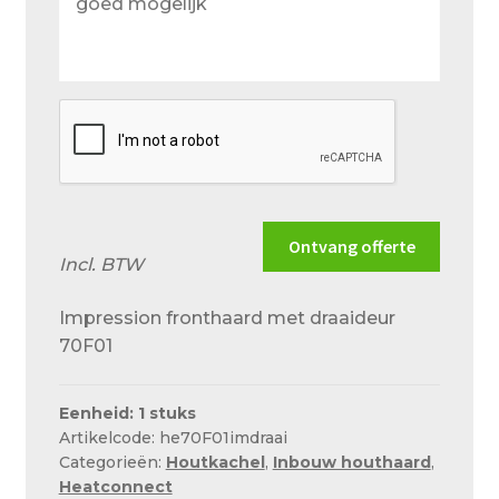
wensen
en
situatie
zo
goed
mogelijk
Ontvang offerte
Incl. BTW
Impression fronthaard met draaideur
70F01
Eenheid: 1 stuks
Artikelcode: he70F01imdraai
Categorieën:
Houtkachel
,
Inbouw houthaard
,
Heatconnect