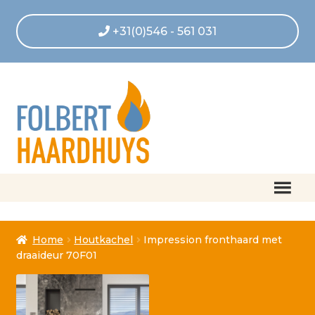
+31(0)546 - 561 031
Home
Home
Houtkachel
Impression fronthaard met
Afrekenen
draaideur 70F01
Algemene voorwaarden
Betaling geannuleerd