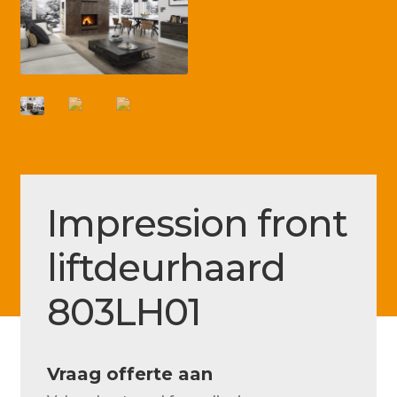
Betaling voltooid
Blog
Contact
Disclaimer
FAQ
Fout bij betaling
Impression front
Installatieservice
liftdeurhaard
Klantenservice
803LH01
Betaalmethode
Mijn account
Vraag offerte aan
Over