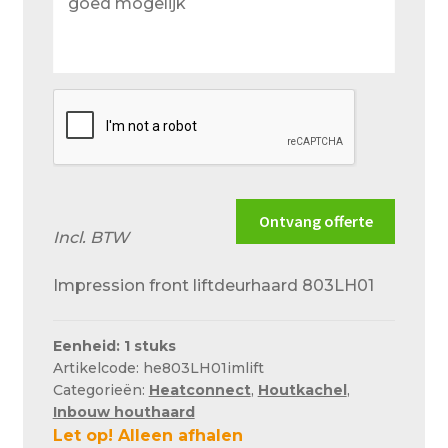
wensen
en
situatie
zo
goed
mogelijk
Ontvang offerte
Incl. BTW
Impression front liftdeurhaard 803LH01
Eenheid: 1 stuks
Artikelcode: he803LH01imlift
Categorieën:
Heatconnect
,
Houtkachel
,
Inbouw houthaard
Let op! Alleen afhalen