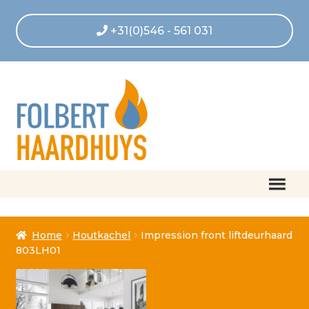
+31(0)546 - 561 031
Home
Home
Houtkachel
Impression front liftdeurhaard
Afrekenen
803LH01
Algemene voorwaarden
Betaling geannuleerd