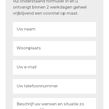
Vul onderstaand formulier in en u
Over ons
ontvangt binnen 2 werkdagen geheel
Actueel
vrijblijvend een voorstel op maat.
Ons team
Uw
naam
Privacy
Retouren – Geschillen – Garantie
Woonplaats
Sample Page
Service en onderhoud
Uw
e-
Showroom
mail
Uw
Verzending en bezorging
telefoonnummer
Winkel
Beschrijf
Winkelmand
uw