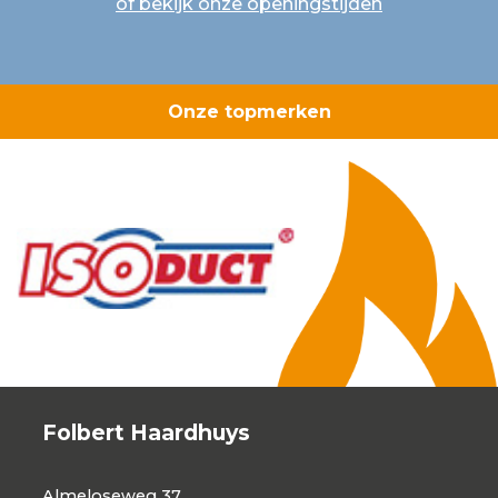
of bekijk onze openingstijden
Onze topmerken
Folbert Haardhuys
Almeloseweg 37