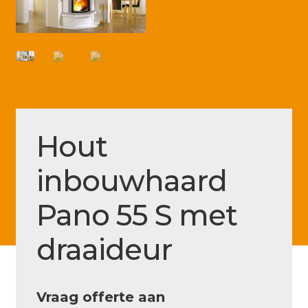
Betaling voltooid
Blog
Contact
Disclaimer
FAQ
Hout
Fout bij betaling
inbouwhaard
Installatieservice
Pano 55 S met
Klantenservice
Betaalmethode
draaideur
Mijn account
Over
Vraag offerte aan