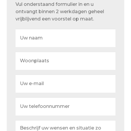
Over ons
Vul onderstaand formulier in en u
ontvangt binnen 2 werkdagen geheel
Actueel
vrijblijvend een voorstel op maat.
Ons team
Uw
naam
Privacy
Retouren – Geschillen – Garantie
Woonplaats
Sample Page
Service en onderhoud
Uw
e-
Showroom
mail
Verzending en bezorging
Uw
telefoonnummer
Winkel
Winkelmand
Beschrijf
uw