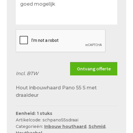
wensen
en
situatie
zo
goed
mogelijk
Ontvang offerte
Incl. BTW
Hout inbouwhaard Pano 55 S met
draaideur
Eenheid: 1 stuks
Artikelcode: schpano55sdraai
Categorieën:
Inbouw houthaard
,
Schmid
,
Houtkachel