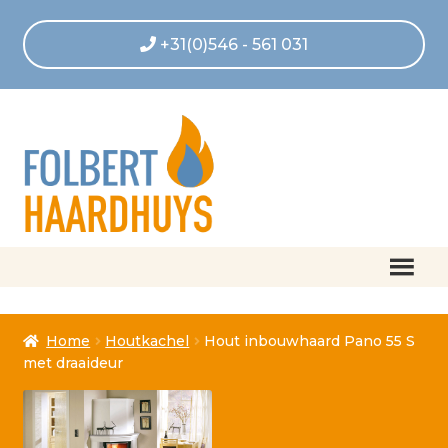
+31(0)546 - 561 031
Home
Home
Houtkachel
Hout inbouwhaard Pano 55 S
Afrekenen
met draaideur
Algemene voorwaarden
Betaling geannuleerd