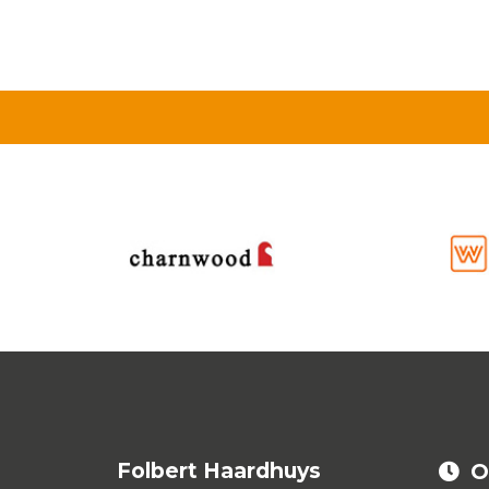
Folbert Haardhuys
O