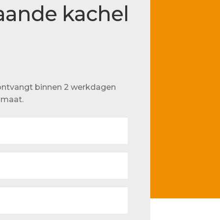
taande kachel
u ontvangt binnen 2 werkdagen
p maat.