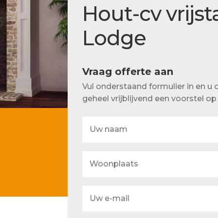
Actueel
Hout-cv vrijs
Ons team
Lodge
Vraag offerte aan
Vul onderstaand formulier in en 
geheel vrijblijvend een voorstel o
Uw
naam
Woonplaats
Uw
e-
mail