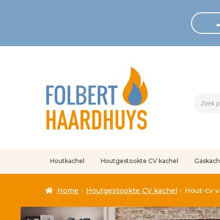
Produc
zoeken
Houtkachel
Houtgestookte CV kachel
Gaskach
Home
Afrekenen
Algemene voorwaarden
Betaling geann
Home
Houtgestookte CV kachel
Hout-cv v
Klantenservice
Mijn account
Over
Ove