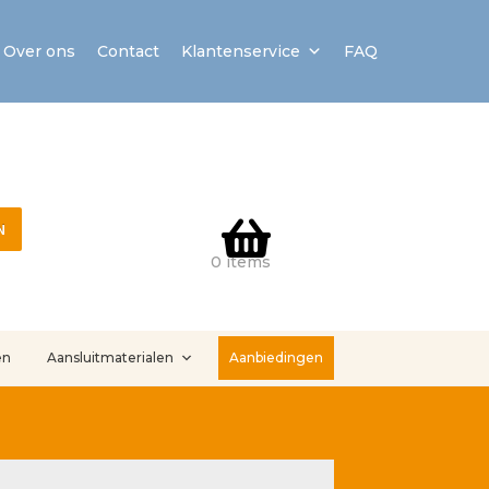
Over ons
Contact
Klantenservice
FAQ
N
0 items
en
Aansluitmaterialen
Aanbiedingen
stallatieservice
Sample Page
Service en onderhoud
Showroom