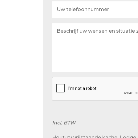
Uw
telefoonnummer
Beschrijf
uw
wensen
en
situatie
zo
goed
mogelijk
Incl. BTW
Hout-cv vrijstaande kachel Lodge