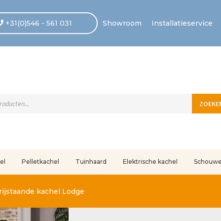
+31(0)546 - 561 031
Showroom
Installatieservice
ten
ZOEKE
el
Pelletkachel
Tuinhaard
Elektrische kachel
Schouw
uleerd
Betaling voltooid
Blog
Contact
Disclaimer
FAQ
Fout bij betaling
In
rijstaande kachel Lodge
r ons
Privacy
Retouren – Geschillen – Garantie