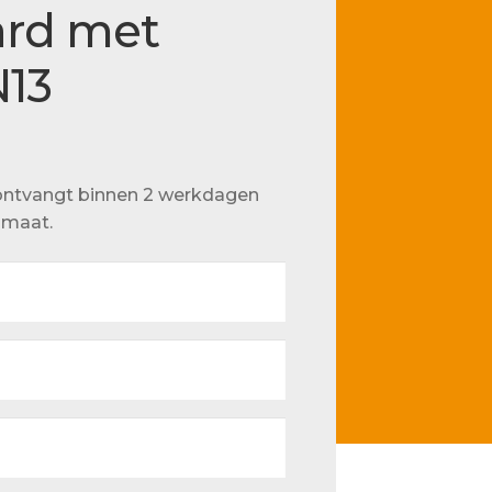
ard met
N13
u ontvangt binnen 2 werkdagen
p maat.