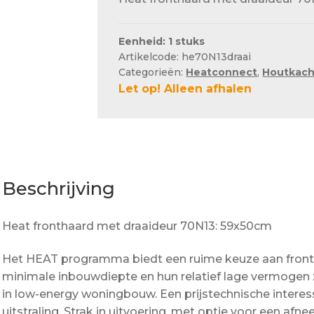
Eenheid: 1 stuks
Artikelcode: he70N13draai
Categorieën:
Heatconnect
,
Houtkach
Let op! Alleen afhalen
Beschrijving
Heat fronthaard met draaideur 70N13: 59x50cm
Het HEAT programma biedt een ruime keuze aan front
minimale inbouwdiepte en hun relatief lage vermogen z
in low-energy woningbouw. Een prijstechnische intere
uitstraling. Strak in uitvoering, met optie voor een af