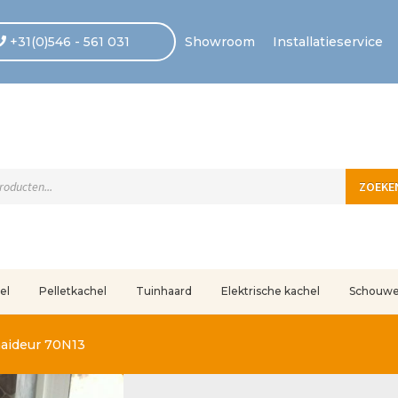
+31(0)546 - 561 031
Showroom
Installatieservice
ten
ZOEKE
el
Pelletkachel
Tuinhaard
Elektrische kachel
Schouw
uleerd
Betaling voltooid
Blog
Contact
Disclaimer
FAQ
Fout bij betaling
In
aaideur 70N13
r ons
Privacy
Retouren – Geschillen – Garantie