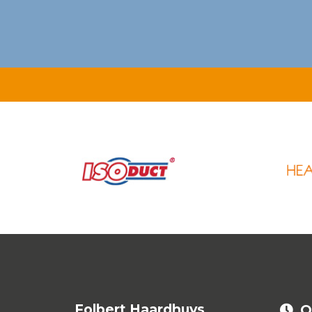
Folbert Haardhuys
O