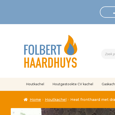
Produc
zoeken
Houtkachel
Houtgestookte CV kachel
Gaskach
Home
Afrekenen
Algemene voorwaarden
Betaling geann
Home
Houtkachel
Heat fronthaard met dr
Klantenservice
Mijn account
Over
Ove