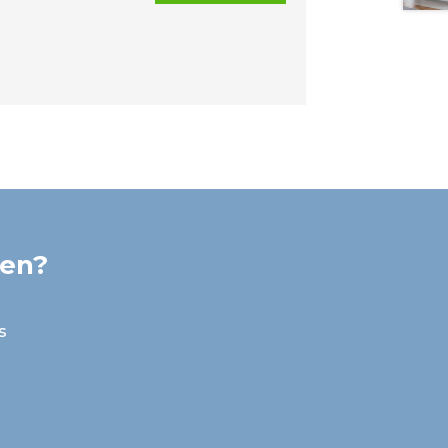
ken?
s