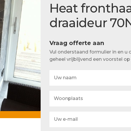
Actueel
Heat frontha
Ons team
draaideur 70
Vraag offerte aan
Vul onderstaand formulier in en 
geheel vrijblijvend een voorstel o
Uw
naam
Woonplaats
Uw
e-
mail