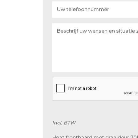
Uw
telefoonnummer
Beschrijf
uw
wensen
en
situatie
zo
goed
mogelijk
Incl. BTW
Heat fronthaard met draaideur 70