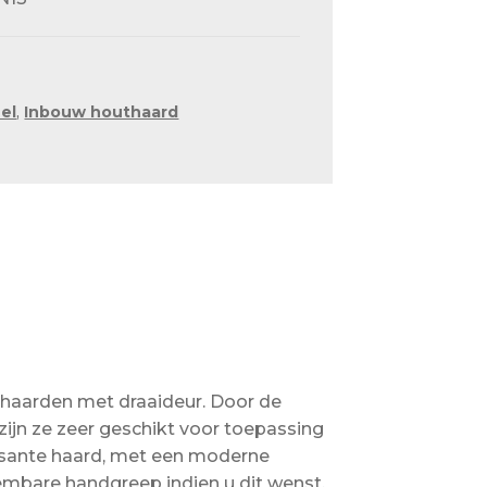
el
,
Inbouw houthaard
haarden met draaideur. Door de
ijn ze zeer geschikt voor toepassing
ssante haard, met een moderne
neembare handgreep indien u dit wenst.