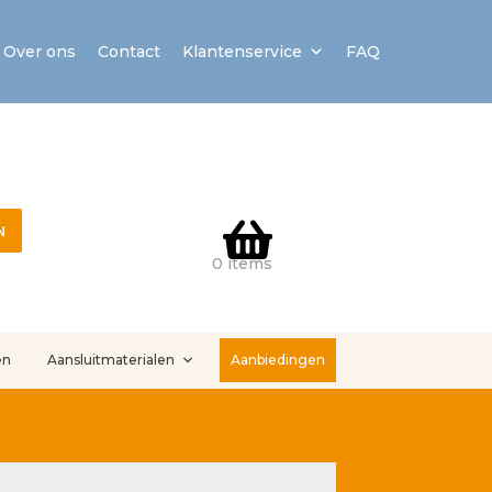
Over ons
Contact
Klantenservice
FAQ
N
0 items
en
Aansluitmaterialen
Aanbiedingen
stallatieservice
Sample Page
Service en onderhoud
Showroom