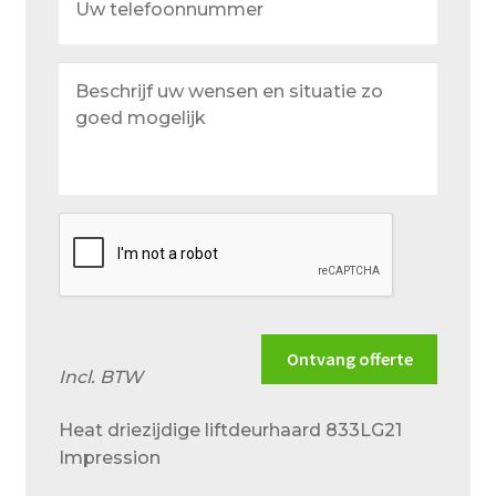
telefoonnummer
Beschrijf
uw
wensen
en
situatie
zo
goed
mogelijk
Ontvang offerte
Incl. BTW
Heat driezijdige liftdeurhaard 833LG21
Impression