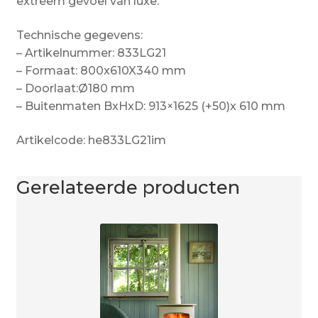
extreem gevoel van luxe.
Technische gegevens:
– Artikelnummer: 833LG21
– Formaat: 800x610X340 mm
– Doorlaat:Ø180 mm
– Buitenmaten BxHxD: 913×1625 (+50)x 610 mm
Artikelcode: he833LG21im
Gerelateerde producten