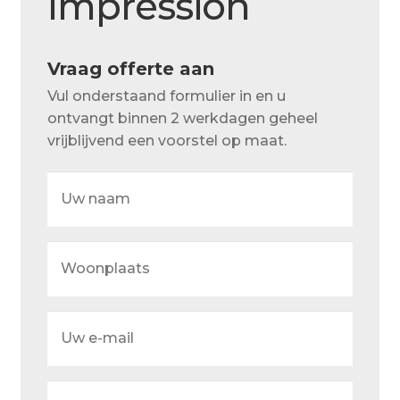
Impression
Over ons
Actueel
Vraag offerte aan
Ons team
Vul onderstaand formulier in en u
ontvangt binnen 2 werkdagen geheel
Privacy
vrijblijvend een voorstel op maat.
Retouren – Geschillen – Garantie
Uw
Sample Page
naam
Service en onderhoud
Woonplaats
Showroom
Verzending en bezorging
Uw
Winkel
e-
mail
Winkelmand
Uw