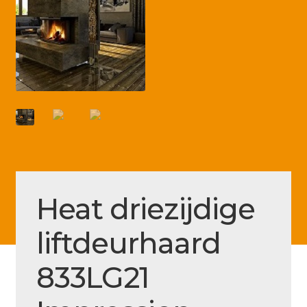
Betaling voltooid
Blog
Contact
Disclaimer
FAQ
Fout bij betaling
Installatieservice
Heat driezijdige
Klantenservice
liftdeurhaard
Betaalmethode
Mijn account
833LG21
Over