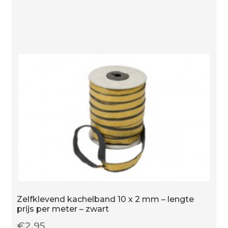
wit
-
lengte
prijs
per
meter
aantal
Zelfklevend kachelband 10 x 2 mm – lengte
prijs per meter – zwart
€
2.95