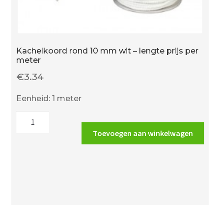
Kachelkoord rond 10 mm wit – lengte prijs per
meter
€
3.34
Eenheid: 1 meter
Kachelkoord
rond
Toevoegen aan winkelwagen
10
mm
wit
-
lengte
prijs
per