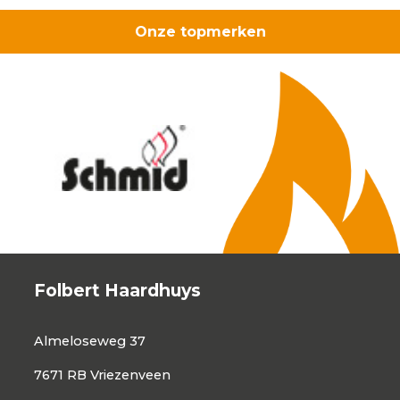
meter
Onze topmerken
aantal
Folbert Haardhuys
Almeloseweg 37
7671 RB Vriezenveen