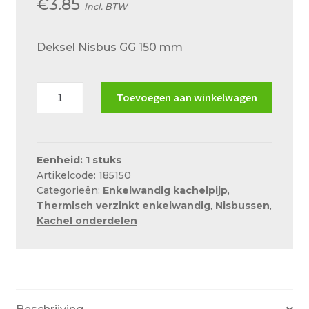
€
3.85
Incl. BTW
Over ons
Actueel
Deksel Nisbus GG 150 mm
Ons team
Deksel
Privacy
Toevoegen aan winkelwagen
Nisbus
Retouren – Geschillen – Garantie
GG
150
Sample Page
mm
Eenheid: 1 stuks
Service en onderhoud
Artikelcode: 185150
aantal
Categorieën:
Enkelwandig kachelpijp
,
Showroom
Thermisch verzinkt enkelwandig
,
Nisbussen
,
Kachel onderdelen
Verzending en bezorging
Winkel
Winkelmand