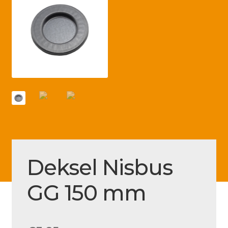
Betaling voltooid
Blog
Contact
Disclaimer
FAQ
Fout bij betaling
Installatieservice
Klantenservice
Deksel Nisbus
Betaalmethode
GG 150 mm
Mijn account
Over