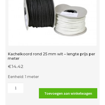
Kachelkoord rond 25 mm wit – lengte prijs per
meter
€
14.42
Eenheid: 1 meter
Kachelkoord
rond
Toevoegen aan winkelwagen
25
mm