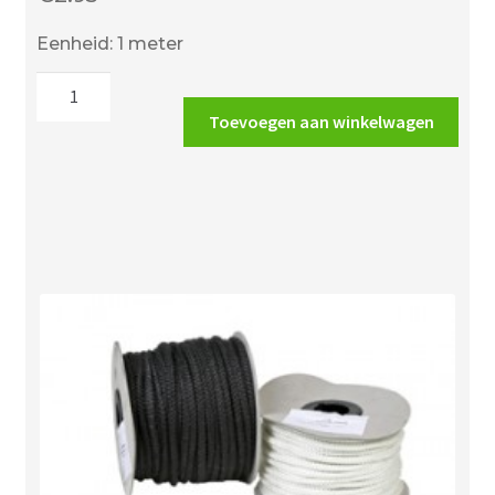
Eenheid: 1 meter
Zelfklevend
kachelband
Toevoegen aan winkelwagen
10
x
2
mm
-
lengte
prijs
per
meter
-
zwart
aantal