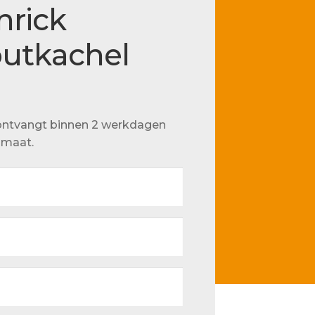
nrick
utkachel
u ontvangt binnen 2 werkdagen
p maat.