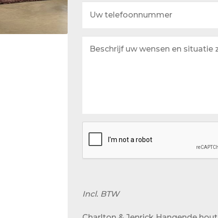
Uw
telefoonnummer
Beschrijf
uw
wensen
en
situatie
zo
goed
mogelijk
Incl. BTW
Charlton & Jenrick Hangende hou