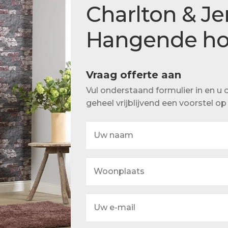
Actueel
Charlton & Je
Ons team
Hangende ho
Vraag offerte aan
Vul onderstaand formulier in en 
geheel vrijblijvend een voorstel o
Uw
naam
Woonplaats
Uw
e-
mail