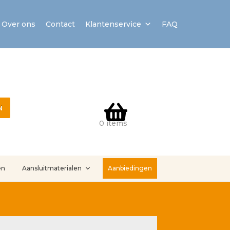
Over ons
Contact
Klantenservice
FAQ
N
0 items
en
Aansluitmaterialen
Aanbiedingen
stallatieservice
Sample Page
Service en onderhoud
Showroom