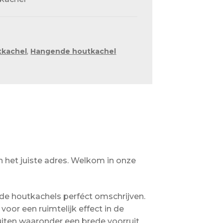
tkachel
,
Hangende houtkachel
n het juiste adres. Welkom in onze
de houtkachels perféct omschrijven.
oor een ruimtelijk effect in de
uiten waaronder een brede voorruit