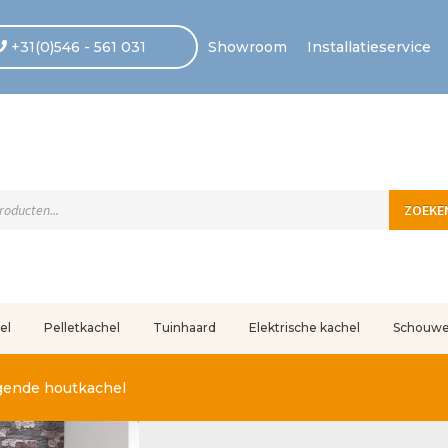
+31(0)546 - 561 031
Showroom
Installatieservice
ten
ZOEKE
el
Pelletkachel
Tuinhaard
Elektrische kachel
Schouw
uleerd
Betaling voltooid
Blog
Contact
Disclaimer
FAQ
Fout bij betaling
In
gende houtkachel
r ons
Privacy
Retouren – Geschillen – Garantie