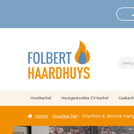
Produc
zoeken
Houtkachel
Houtgestookte CV kachel
Gaskach
Home
Afrekenen
Algemene voorwaarden
Betaling geann
Home
Houtkachel
Charlton & Jenrick Han
Klantenservice
Mijn account
Over
Ove