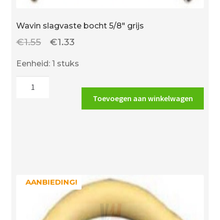
Wavin slagvaste bocht 5/8″ grijs
Oorspronkelijke
Huidige
€
1.55
€
1.33
prijs
prijs
Eenheid: 1 stuks
was:
is:
Wavin
€1.55.
€1.33.
slagvaste
Toevoegen aan winkelwagen
bocht
5/8"
grijs
aantal
AANBIEDING!
AANBIEDING!