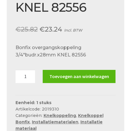
KNEL 82556
Over ons
Actueel
Ons team
Oorspronkelijke
Huidige
€
25.82
€
23.24
Incl. BTW
prijs
prijs
Privacy
Bonfix overgangskoppeling
was:
is:
Retouren – Geschillen – Garantie
3/4″budr.x28mm KNEL 82556
€25.82.
€23.24.
Sample Page
Bonfix
Service en onderhoud
Toevoegen aan winkelwagen
overgangskoppeling
Showroom
3/4"budr.x28mm
KNEL
Verzending en bezorging
82556
Eenheid: 1 stuks
Winkel
Artikelcode: 2019310
aantal
Categorieën:
Knelkoppeling
,
Knelkoppel
Winkelmand
Bonfix
,
Installatiematerialen
,
Installatie
materiaal