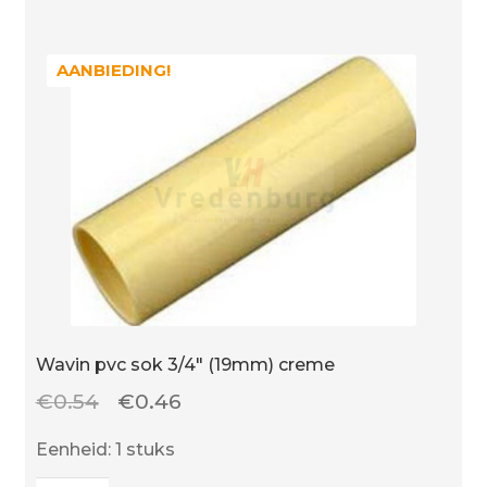
aantal
AANBIEDING!
AANBIEDING!
Wavin pvc sok 3/4″ (19mm) creme
Oorspronkelijke
Huidige
€
0.54
€
0.46
prijs
prijs
Eenheid: 1 stuks
was:
is: