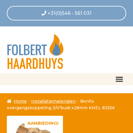
+31(0)546 - 561 031
Home
Home
Installatiematerialen
Bonfix
Afrekenen
overgangskoppeling 3/4″budr.x28mm KNEL 82556
Algemene voorwaarden
AANBIEDING!
Betaling geannuleerd