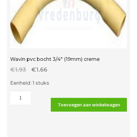
Wavin pvc bocht 3/4″ (19mm) creme
Oorspronkelijke
Huidige
€
1.93
€
1.66
prijs
prijs
Eenheid: 1 stuks
was:
is:
Wavin
€1.93.
€1.66.
pvc
Toevoegen aan winkelwagen
bocht
3/4"
(19mm)
creme