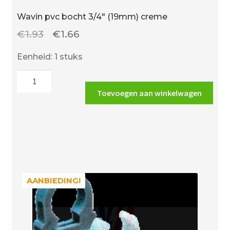
Wavin pvc bocht 3/4″ (19mm) creme
Oorspronkelijke
Huidige
€
1.93
€
1.66
prijs
prijs
Eenheid: 1 stuks
was:
is:
Wavin
€1.93.
€1.66.
pvc
Toevoegen aan winkelwagen
bocht
3/4"
(19mm)
creme
aantal
AANBIEDING!
AANBIEDING!