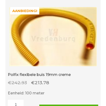
AANBIEDING!
AANBIEDING!
Polfix flexibele buis 19mm creme
Oorspronkelijke
Huidige
€
242.93
€
213.78
prijs
prijs
Eenheid: 100 meter
was:
is:
Polfix
€242.93.
€213.78.