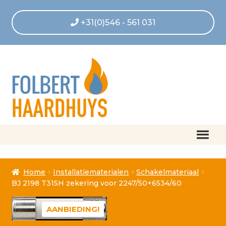
+31(0)546 - 561 031
Home
Home
Installatiematerialen
Schakelmateriaal
Afrekenen
BJ 2198 T315H zekering voor 2247/50+6534/60
Algemene voorwaarden
AANBIEDING!
Betaling geannuleerd