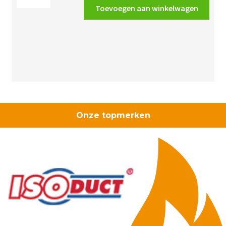
flexibele
Toevoegen aan winkelwagen
buis
19mm
creme
aantal
Onze topmerken