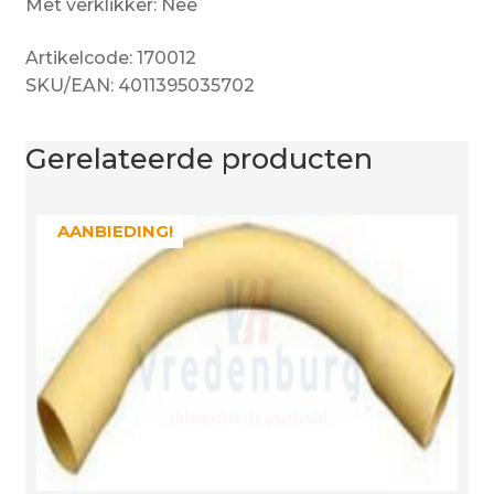
Met verklikker: Nee
Artikelcode: 170012
SKU/EAN: 4011395035702
Gerelateerde producten
AANBIEDING!
AANBIEDING!