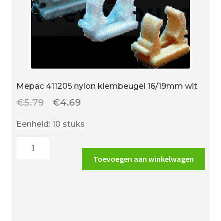
Mepac 411205 nylon klembeugel 16/19mm wit
Oorspronkelijke
Huidige
€
5.79
€
4.69
prijs
prijs
Eenheid: 10 stuks
was:
is:
Mepac
€5.79.
€4.69.
411205
Toevoegen aan winkelwagen
nylon
klembeugel
16/19mm
wit
aantal