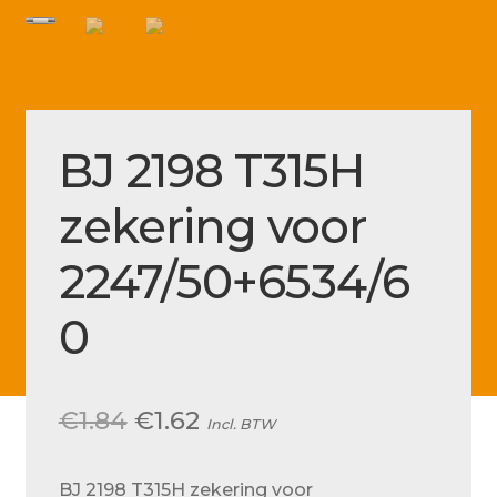
Betaling voltooid
Blog
Contact
BJ 2198 T315H
Disclaimer
FAQ
zekering voor
Fout bij betaling
2247/50+6534/6
Installatieservice
0
Klantenservice
Betaalmethode
Oorspronkelijke
Huidige
€
1.84
€
1.62
Mijn account
Incl. BTW
prijs
prijs
Over
BJ 2198 T315H zekering voor