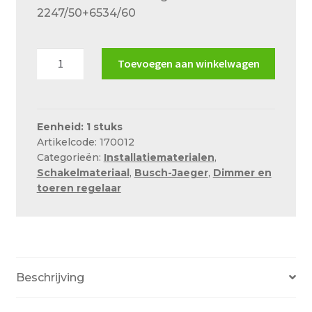
was:
is:
Over ons
2247/50+6534/60
€1.84.
€1.62.
Actueel
BJ
Toevoegen aan winkelwagen
Ons team
2198
T315H
Privacy
zekering
Retouren – Geschillen – Garantie
voor
Eenheid: 1 stuks
Artikelcode: 170012
2247/50+6534/60
Sample Page
Categorieën:
Installatiematerialen
,
aantal
Schakelmateriaal
,
Busch-Jaeger
,
Dimmer en
Service en onderhoud
toeren regelaar
Showroom
Verzending en bezorging
Winkel
Beschrijving
Winkelmand