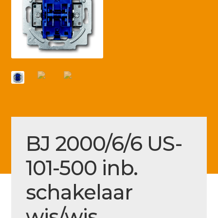
Betaling voltooid
Blog
Contact
Disclaimer
FAQ
Fout bij betaling
Installatieservice
BJ 2000/6/6 US-
Klantenservice
101-500 inb.
Betaalmethode
schakelaar
Mijn account
Over
wis/wis