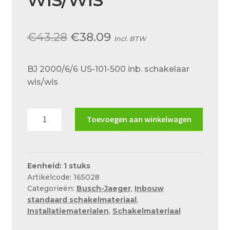
Over ons
Actueel
Oorspronkelijke
Huidige
€
43.28
€
38.09
Incl. BTW
Ons team
prijs
prijs
Privacy
BJ 2000/6/6 US-101-500 inb. schakelaar
was:
is:
wis/wis
Retouren – Geschillen – Garantie
€43.28.
€38.09.
Sample Page
BJ
Toevoegen aan winkelwagen
2000/6/6
Service en onderhoud
US-
Showroom
101-
500
Eenheid: 1 stuks
Verzending en bezorging
Artikelcode: 165028
inb.
Categorieën:
Busch-Jaeger
,
Inbouw
schakelaar
Winkel
standaard schakelmateriaal
,
wis/wis
Installatiematerialen
,
Schakelmateriaal
Winkelmand
aantal