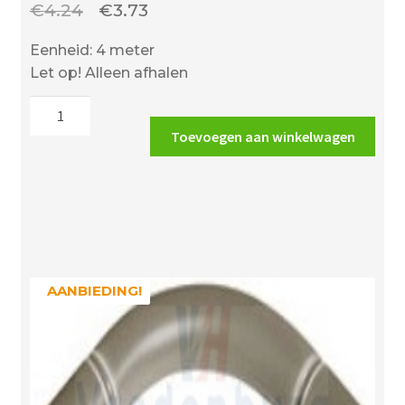
Oorspronkelijke
Huidige
€
4.24
€
3.73
prijs
prijs
Eenheid: 4 meter
was:
is:
Let op! Alleen afhalen
€4.24.
€3.73.
Wavin
elektrobuis
Toevoegen aan winkelwagen
5/8"
(16mm)
creme
aantal
AANBIEDING!
AANBIEDING!