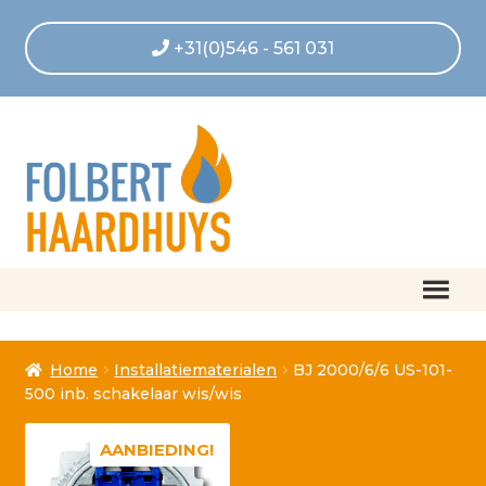
+31(0)546 - 561 031
Home
Home
Installatiematerialen
BJ 2000/6/6 US-101-
Afrekenen
500 inb. schakelaar wis/wis
Algemene voorwaarden
AANBIEDING!
Betaling geannuleerd