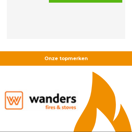
spijkerclips
grijs
16/19mm
aantal
Onze topmerken