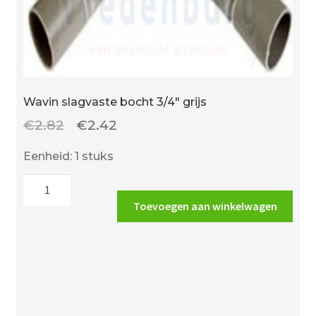
Wavin slagvaste bocht 3/4″ grijs
Oorspronkelijke
Huidige
€
2.82
€
2.42
prijs
prijs
Eenheid: 1 stuks
was:
is:
Wavin
€2.82.
€2.42.
slagvaste
Toevoegen aan winkelwagen
bocht
3/4"
grijs
aantal