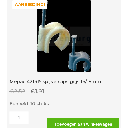
AANBIEDING!
AANBIEDING!
Mepac 421315 spijkerclips grijs 16/19mm
Oorspronkelijke
Huidige
€
2.52
€
1.91
prijs
prijs
Eenheid: 10 stuks
was:
is:
Mepac
€2.52.
€1.91.
421315
Toevoegen aan winkelwagen