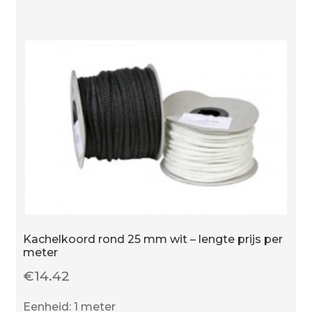
lengte
prijs
per
meter
-
wit
aantal
Kachelkoord rond 25 mm wit – lengte prijs per
meter
€
14.42
Eenheid: 1 meter