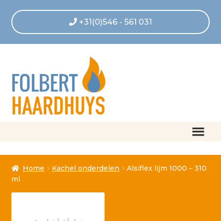
+31(0)546 - 561 031
Home
Home
Kachel onderdelen
Alsiflex lijm 1000 – 310
Afrekenen
ml
Algemene voorwaarden
Betaling geannuleerd