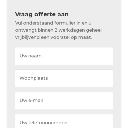
Over ons
Vraag offerte aan
Actueel
Vul onderstaand formulier in en u
Ons team
ontvangt binnen 2 werkdagen geheel
vrijblijvend een voorstel op maat.
Privacy
Retouren – Geschillen – Garantie
Uw
naam
Sample Page
Woonplaats
Service en onderhoud
Showroom
Uw
Verzending en bezorging
e-
mail
Winkel
Uw
Winkelmand
telefoonnummer