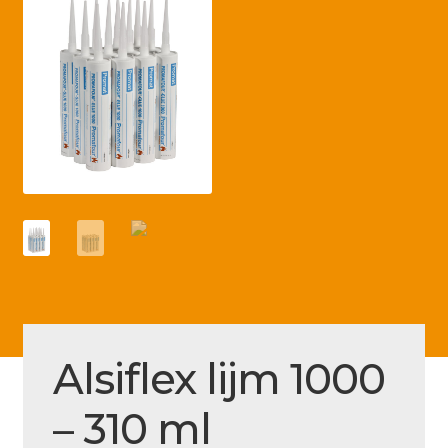
Betaling voltooid
Blog
Contact
Disclaimer
FAQ
Fout bij betaling
Installatieservice
Klantenservice
Betaalmethode
Alsiflex lijm 1000
Mijn account
– 310 ml
Over