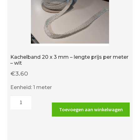
Kachelband 20 x 3 mm – lengte prijs per meter
– wit
€
3.60
Eenheid: 1 meter
Kachelband
20
Toevoegen aan winkelwagen
x
3
mm
-