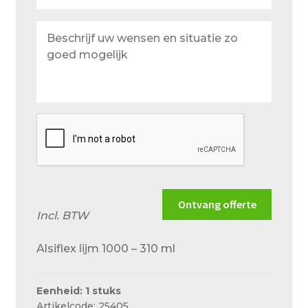
Beschrijf
uw
wensen
en
situatie
zo
goed
mogelijk
Ontvang offerte
Incl. BTW
Alsiflex lijm 1000 – 310 ml
Eenheid: 1 stuks
Artikelcode: 25405