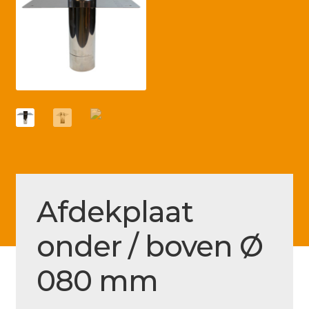
Betaling voltooid
Blog
Contact
Disclaimer
FAQ
Fout bij betaling
Installatieservice
Afdekplaat
Klantenservice
onder / boven Ø
Betaalmethode
Mijn account
080 mm
Over