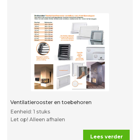
-
lengte
prijs
per
meter
-
zwart
aantal
Ventilatierooster en toebehoren
Eenheid: 1 stuks
Let op! Alleen afhalen
Lees verder