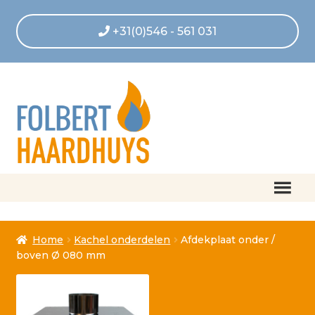
+31(0)546 - 561 031
Home
Home
Kachel onderdelen
Afdekplaat onder /
Afrekenen
boven Ø 080 mm
Algemene voorwaarden
Betaling geannuleerd