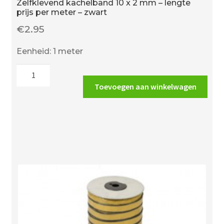
Zelfklevend kachelband 10 x 2 mm – lengte
prijs per meter – zwart
€
2.95
Eenheid: 1 meter
Zelfklevend
kachelband
Toevoegen aan winkelwagen
10
x
2
mm
-
lengte
prijs
per
meter
-
zwart