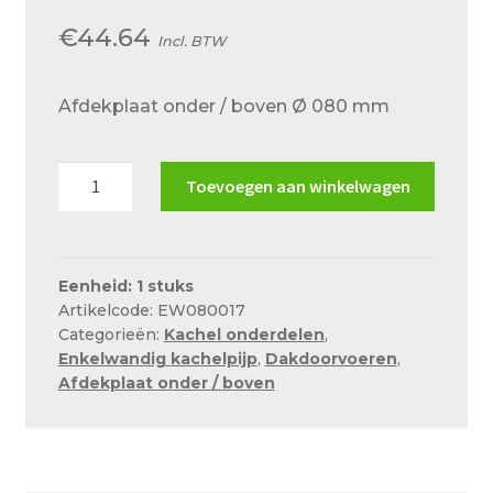
Over ons
€
44.64
Incl. BTW
Actueel
Ons team
Afdekplaat onder / boven Ø 080 mm
Privacy
Afdekplaat
Toevoegen aan winkelwagen
Retouren – Geschillen – Garantie
onder
/
Sample Page
boven
Service en onderhoud
Ø
Eenheid: 1 stuks
Artikelcode: EW080017
080
Showroom
Categorieën:
Kachel onderdelen
,
mm
Enkelwandig kachelpijp
,
Dakdoorvoeren
,
Verzending en bezorging
aantal
Afdekplaat onder / boven
Winkel
Winkelmand