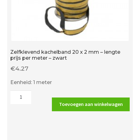
aantal
Zelfklevend kachelband 20 x 2 mm – lengte
prijs per meter – zwart
€
4.27
Eenheid: 1 meter
Zelfklevend
kachelband
Toevoegen aan winkelwagen
20
x
2
mm