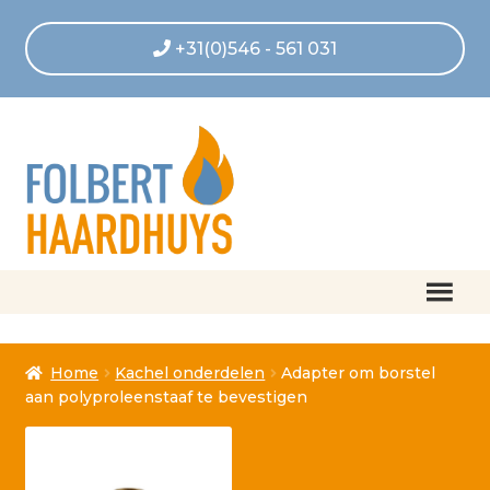
+31(0)546 - 561 031
Home
Home
Kachel onderdelen
Adapter om borstel
Afrekenen
aan polyproleenstaaf te bevestigen
Algemene voorwaarden
Betaling geannuleerd