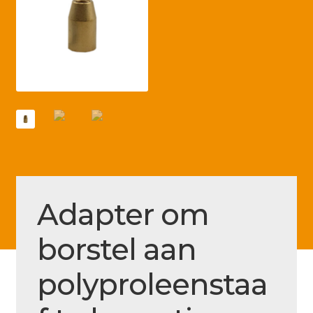
Betaling voltooid
Blog
Contact
Disclaimer
FAQ
Fout bij betaling
Installatieservice
Adapter om
Klantenservice
borstel aan
Betaalmethode
Mijn account
polyproleenstaa
Over