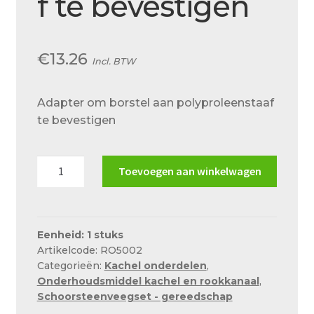
f te bevestigen
Over ons
Actueel
€
13.26
Incl. BTW
Ons team
Privacy
Adapter om borstel aan polyproleenstaaf
te bevestigen
Retouren – Geschillen – Garantie
Sample Page
Adapter
Toevoegen aan winkelwagen
Service en onderhoud
om
borstel
Showroom
aan
Verzending en bezorging
polyproleenstaaf
Eenheid: 1 stuks
Artikelcode: RO5002
te
Winkel
Categorieën:
Kachel onderdelen
,
bevestigen
Onderhoudsmiddel kachel en rookkanaal
,
aantal
Winkelmand
Schoorsteenveegset - gereedschap