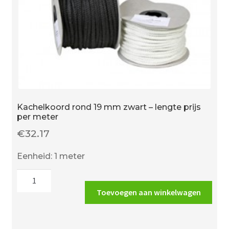
Kachelkoord rond 19 mm zwart – lengte prijs
per meter
€
32.17
Eenheid: 1 meter
Kachelkoord
rond
Toevoegen aan winkelwagen
19
mm
zwart