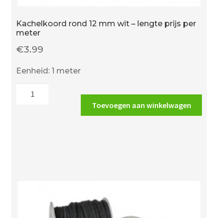
Kachelkoord rond 12 mm wit – lengte prijs per
meter
€
3.99
Eenheid: 1 meter
Kachelkoord
rond
Toevoegen aan winkelwagen
12
mm
wit
-
lengte
prijs
per
meter
aantal