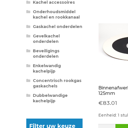
Kachel accessoires
Onderhoudsmiddel
kachel en rookkanaal
Gaskachel onderdelen
Gevelkachel
onderdelen
Beveiligings
onderdelen
Enkelwandig
kachelpijp
Concentrisch rookgas
gaskachels
Binnenafwer
125mm
Dubbelwandige
kachelpijp
€
83.01
Eenheid: 1 stu
Filter uw keuze
Binnenafwerk