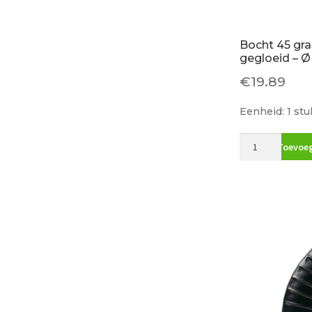
Bocht 45 gr
gegloeid – 
€
19.89
Eenheid: 1 stu
Bocht
Toevoeg
45
graden
blauw
gegloeid
-
Ø
131
mm
aantal