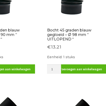
aden blauw
Bocht 45 graden blauw
Ø 90 mm ”
gegloeid – Ø 98 mm ”
“
UITLOPEND “
€
13.21
ks
Eenheid: 1 stuks
Bocht
en aan winkelwagen
Toevoegen aan winkelwagen
45
graden
blauw
gegloeid
-
Ø
98