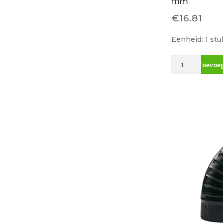
mm
€
16.81
Eenheid: 1 stu
Bocht
Toevoeg
45
gr.
Aluminium
110
mm
aantal