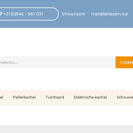
+31(0)546 - 561 031
Showroom
Installatieservice
ten
ZOEKE
el
Pelletkachel
Tuinhaard
Elektrische kachel
Schouw
uleerd
Betaling voltooid
Blog
Contact
Disclaimer
FAQ
Fout bij betaling
In
r ons
Privacy
Retouren – Geschillen – Garantie