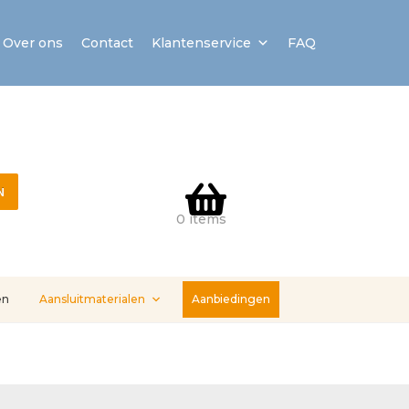
Over ons
Contact
Klantenservice
FAQ
N
0 items
en
Aansluitmaterialen
Aanbiedingen
stallatieservice
Sample Page
Service en onderhoud
Showroom