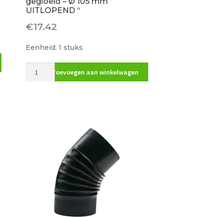
gegloeid – Ø 105 mm ”
UITLOPEND “
€
17.42
Eenheid: 1 stuks
Bocht
Toevoegen aan winkelwagen
45
graden
blauw
gegloeid
-
Ø
105
mm
"
UITLOPEND
"
aantal