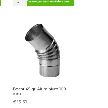
Toevoegen aan winkelwagen
dakdoorvoer
200mm
Isoduct
aantal
t
Bocht 45 gr. Aluminium 100
mm
€
15.51