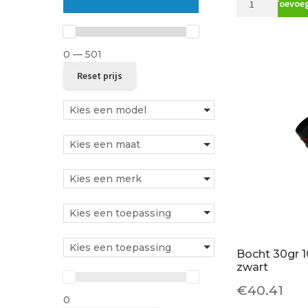
Toevoeg
dakdoorvoer
125mm
aantal
0 — 501
Kies een model
Kies een maat
Kies een merk
Kies een toepassing
Kies een toepassing
Bocht 30gr 
zwart
€
40.41
0