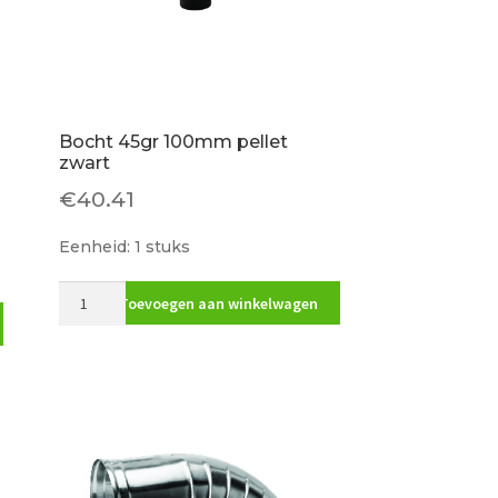
Bocht 45gr 100mm pellet
zwart
€
40.41
Eenheid: 1 stuks
Bocht
Toevoegen aan winkelwagen
45gr
100mm
pellet
zwart
aantal