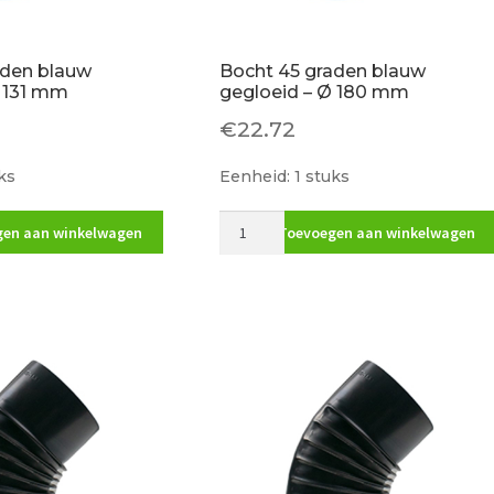
aden blauw
Bocht 45 graden blauw
Ø 131 mm
gegloeid – Ø 180 mm
€
22.72
ks
Eenheid: 1 stuks
Bocht
en aan winkelwagen
Toevoegen aan winkelwagen
45
graden
blauw
gegloeid
-
Ø
180
mm
aantal