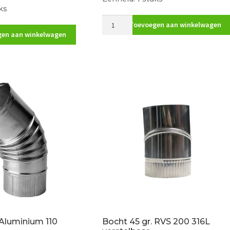
ks
Bocht
Toevoegen aan winkelwagen
30gr
en aan winkelwagen
80mm
pellet
zwart
aantal
 Aluminium 110
Bocht 45 gr. RVS 200 316L