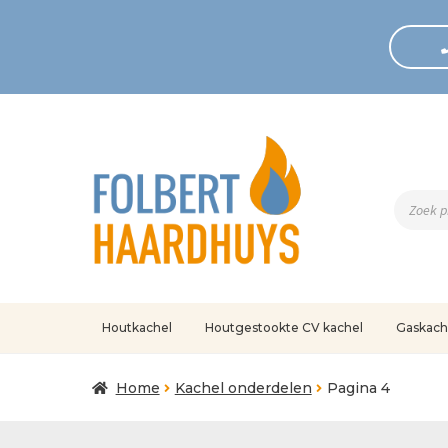
Produc
zoeken
Houtkachel
Houtgestookte CV kachel
Gaskach
Home
Afrekenen
Algemene voorwaarden
Betaling geann
Home
Kachel onderdelen
Pagina 4
Klantenservice
Mijn account
Over
Ove