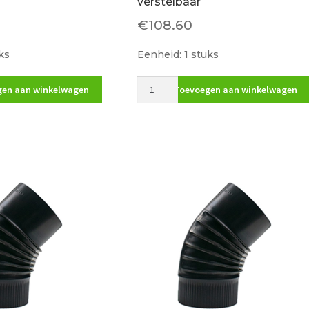
verstelbaar
€
108.60
ks
Eenheid: 1 stuks
Bocht
en aan winkelwagen
Toevoegen aan winkelwagen
45
gr.
RVS
200
316L
verstelbaar
aantal