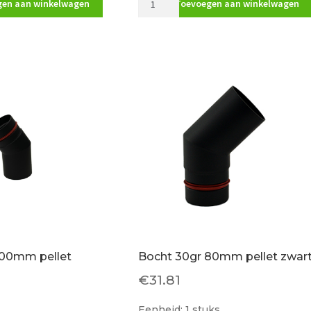
en aan winkelwagen
Toevoegen aan winkelwagen
dakdoorvoer
150mm
aantal
100mm pellet
Bocht 30gr 80mm pellet zwar
€
31.81
Eenheid: 1 stuks