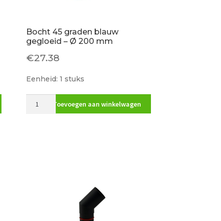
Bocht 45 graden blauw
gegloeid – Ø 200 mm
€
27.38
Eenheid: 1 stuks
Bocht
Toevoegen aan winkelwagen
45
graden
blauw
gegloeid
-
Ø
200
mm
aantal