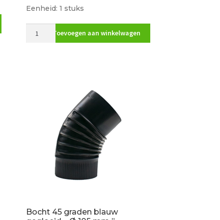
Eenheid: 1 stuks
Bocht
Toevoegen aan winkelwagen
45
gr.
Aluminium
100
mm
aantal
Bocht 45 graden blauw