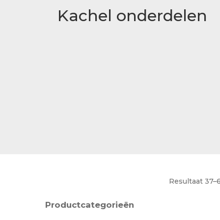
Betaalmethode
Kachel onderdelen
Verzending en bezorging
Winkel
Winkelmand
Resultaat 37–
Productcategorieën