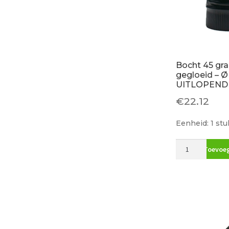
Bocht 45 gr
gegloeid – 
UITLOPEND 
€
22.12
Eenheid: 1 stu
Bocht
Toevoeg
45
graden
blauw
gegloeid
-
Ø
90