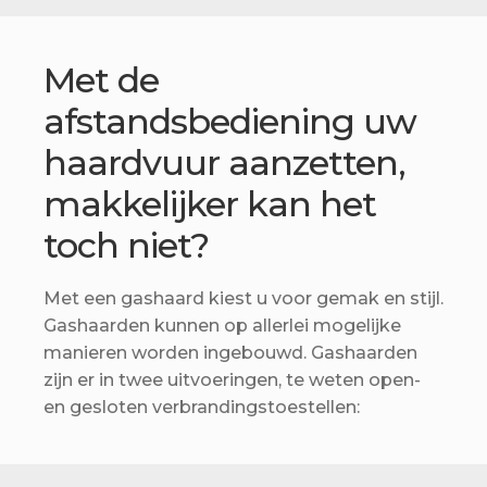
Betaling voltooid
Blog
Met de
Contact
afstandsbediening uw
haardvuur aanzetten,
Disclaimer
makkelijker kan het
FAQ
toch niet?
Fout bij betaling
Installatieservice
Met een gashaard kiest u voor gemak en stijl.
Gashaarden kunnen op allerlei mogelijke
Klantenservice
manieren worden ingebouwd. Gashaarden
Betaalmethode
zijn er in twee uitvoeringen, te weten open-
en gesloten verbrandingstoestellen:
Mijn account
Over