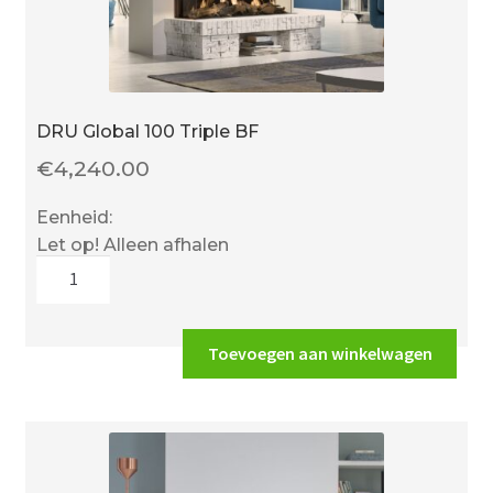
DRU Global 100 Triple BF
€
4,240.00
Eenheid:
Let op! Alleen afhalen
DRU
Global
100
Triple
Toevoegen aan winkelwagen
BF
aantal