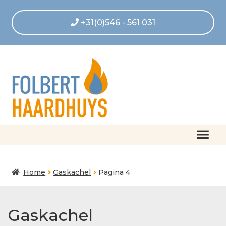
+31(0)546 - 561 031
Home
Home
Gaskachel
Pagina 4
Afrekenen
Algemene voorwaarden
Gaskachel
Betaling geannuleerd