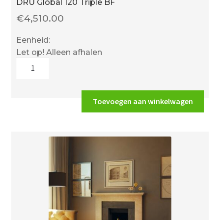
DRU Global 120 Triple BF
€
4,510.00
Eenheid:
Let op! Alleen afhalen
DRU
Global
120
Triple
Toevoegen aan winkelwagen
BF
aantal