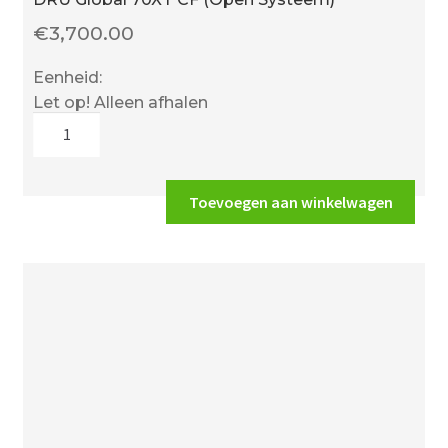
€
3,700.00
Eenheid:
Let op! Alleen afhalen
DRU
Global
70XT
CF
Toevoegen aan winkelwagen
(Open
Systeem)
aantal