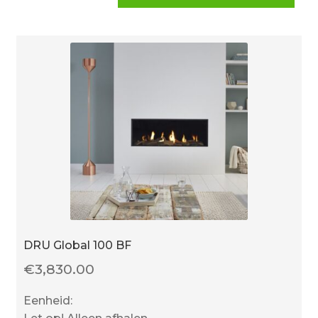
aantal
DRU Global 100 BF
€
3,830.00
Eenheid: