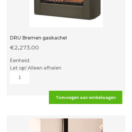
DRU Bremen gaskachel
€
2,273.00
Eenheid:
Let op! Alleen afhalen
DRU
Bremen
gaskachel
aantal
Toevoegen aan winkelwagen