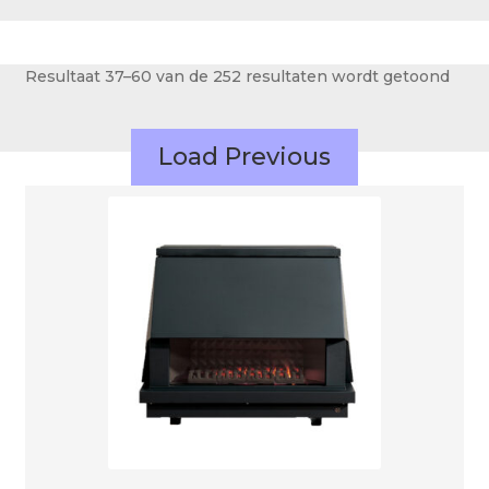
Over ons
Actueel
Resultaat 37–60 van de 252 resultaten wordt getoond
Ons team
Privacy
Load Previous
Retouren – Geschillen – Garantie
Sample Page
Service en onderhoud
Showroom
Verzending en bezorging
Winkel
Winkelmand