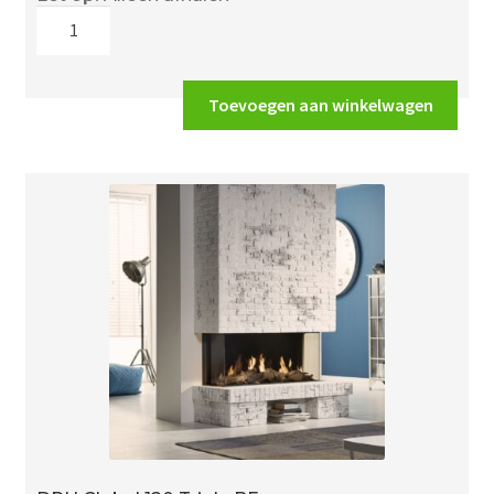
DRU
Global
120
Corner
Toevoegen aan winkelwagen
BF
aantal