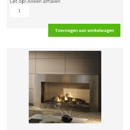
Let op! Alleen afhalen
DRU
Convexo
aantal
Toevoegen aan winkelwagen