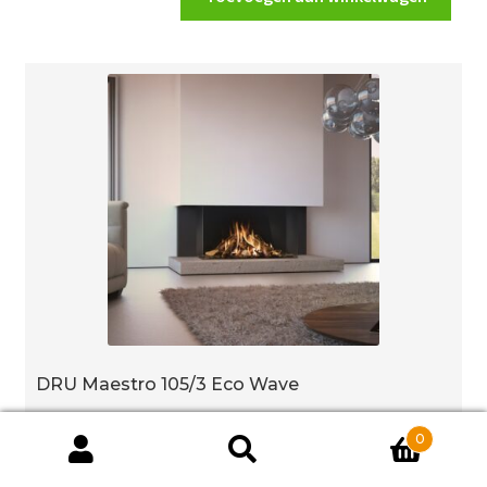
Wave
aantal
DRU Maestro 105/3 Eco Wave
€
6,975.00
0
Producten
Eenheid:
zoeken
ZOEKEN