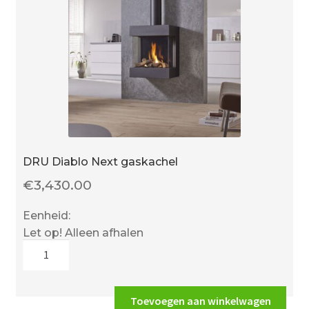
DRU Diablo Next gaskachel
€
3,430.00
Eenheid:
Let op! Alleen afhalen
DRU
Diablo
Next
gaskachel
Toevoegen aan winkelwagen