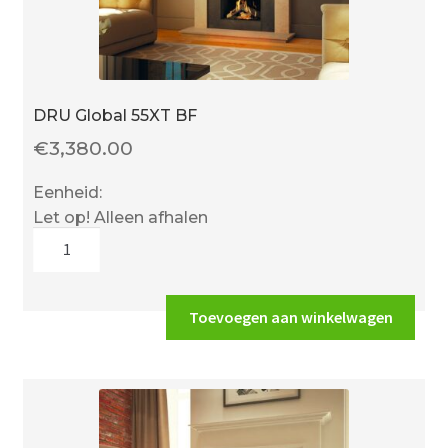
DRU Global 55XT BF
€
3,380.00
Eenheid:
Let op! Alleen afhalen
DRU
Global
55XT
BF
Toevoegen aan winkelwagen
aantal