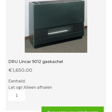
DRU Lincar 9012 gaskachel
€
1,650.00
Eenheid:
Let op! Alleen afhalen
DRU
Lincar
9012
gaskachel