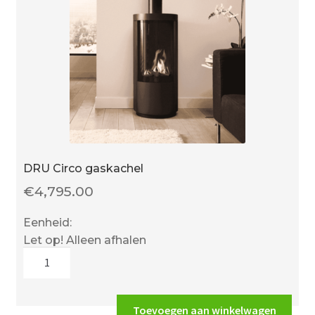
DRU Circo gaskachel
€
4,795.00
Eenheid:
Let op! Alleen afhalen
DRU
Circo
gaskachel
aantal
Toevoegen aan winkelwagen