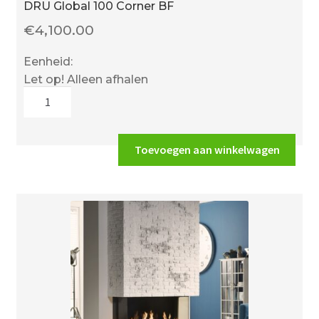
DRU Global 100 Corner BF
€
4,100.00
Eenheid:
Let op! Alleen afhalen
DRU
Global
100
Corner
Toevoegen aan winkelwagen
BF
aantal