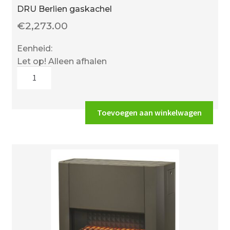
DRU Berlien gaskachel
€
2,273.00
Eenheid:
Let op! Alleen afhalen
DRU
Berlien
gaskachel
aantal
Toevoegen aan winkelwagen