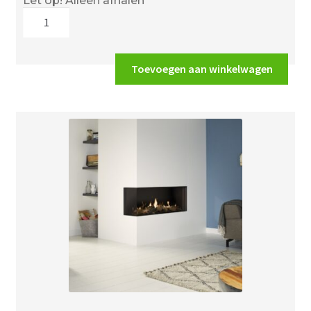
Let op! Alleen afhalen
DRU
Global
100
BF
Toevoegen aan winkelwagen
aantal