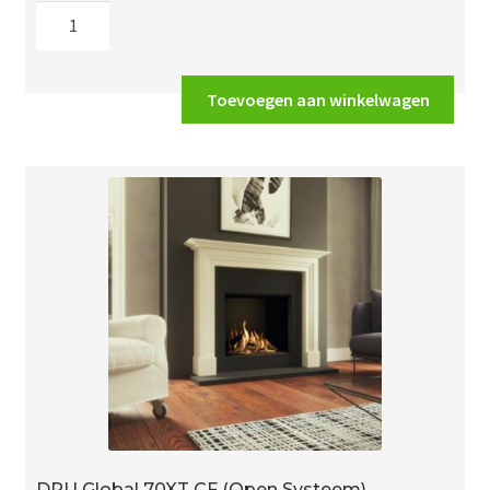
DRU
Global
70XT
BF
Toevoegen aan winkelwagen
aantal
DRU Global 70XT CF (Open Systeem)