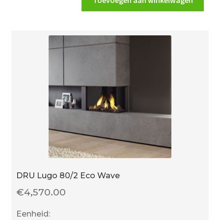
Toevoegen aan winkelwagen
aantal
DRU Lugo 80/2 Eco Wave
€
4,570.00
Eenheid: