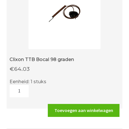
Clixon TTB Bocal 98 graden
€
64.03
Eenheid: 1 stuks
Clixon
TTB
Bocal
98
Toevoegen aan winkelwagen
graden
aantal