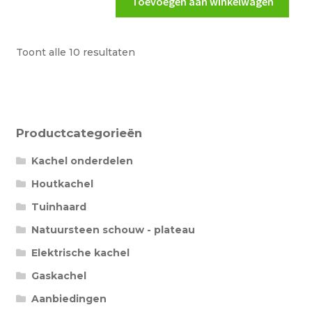
Toevoegen aan winkelwagen
kabel
A14
M10
Toont alle 10 resultaten
aantal
Productcategorieën
Kachel onderdelen
Houtkachel
Tuinhaard
Natuursteen schouw - plateau
Elektrische kachel
Gaskachel
Aanbiedingen