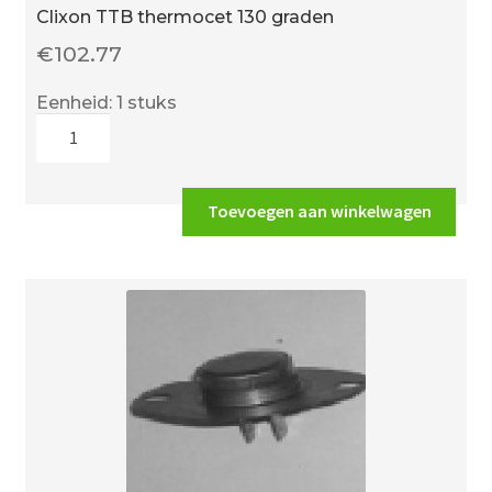
Clixon TTB thermocet 130 graden
€
102.77
Eenheid: 1 stuks
Clixon
TTB
thermocet
130
Toevoegen aan winkelwagen
graden
aantal