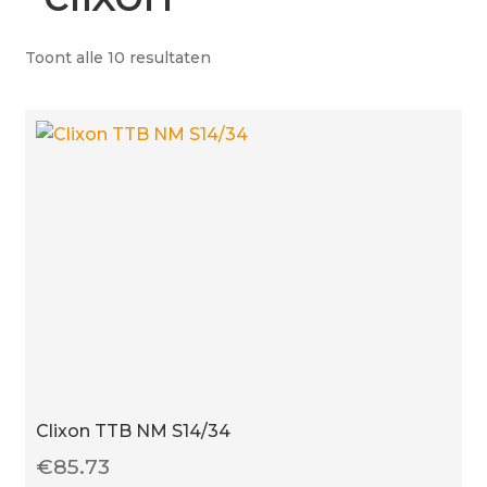
Betaling voltooid
Toont alle 10 resultaten
Blog
Contact
Disclaimer
FAQ
Fout bij betaling
Installatieservice
Klantenservice
Betaalmethode
Mijn account
Clixon TTB NM S14/34
Over
€
85.73