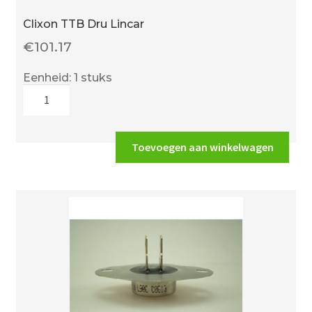
Clixon TTB Dru Lincar
€
101.17
Eenheid: 1 stuks
Clixon
TTB
Dru
Lincar
Toevoegen aan winkelwagen
aantal