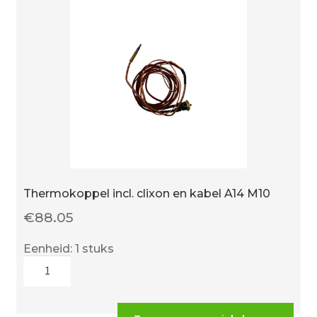
/
842
aantal
Thermokoppel incl. clixon en kabel A14 M10
€
88.05
Eenheid: 1 stuks
Thermokoppel
incl.
clixon
en