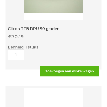
Clixon TTB DRU 90 graden
€
70.19
Eenheid: 1 stuks
Clixon
TTB
DRU
90
Toevoegen aan winkelwagen
graden
aantal