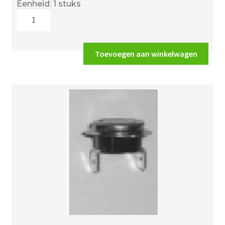
Eenheid: 1 stuks
Clixon
TTB
Thermocet
160
Toevoegen aan winkelwagen
graden
aantal