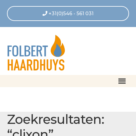
+31(0)546 - 561 031
Home
Home
Winkel
Zoekresultaten voor “clixon”
Afrekenen
Zoekresultaten:
Algemene voorwaarden
“clixon”
Betaling geannuleerd