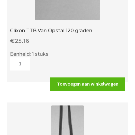
Clixon TTB Van Opstal 120 graden
€
25.16
Eenheid: 1 stuks
Clixon
TTB
Van
Opstal
Toevoegen aan winkelwagen
120
graden
aantal