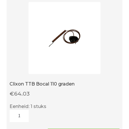
Clixon TTB Bocal 110 graden
€
64.03
Eenheid: 1 stuks
Clixon
TTB
Bocal