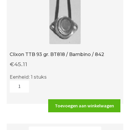
Clixon TTB 93 gr. BT818 / Bambino / 842
€
45.11
Eenheid: 1 stuks
Clixon
TTB
93
gr.
Toevoegen aan winkelwagen
BT818
/
Bambino