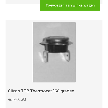
110
Toevoegen aan winkelwagen
graden
aantal
Clixon TTB Thermocet 160 graden
€
147.38